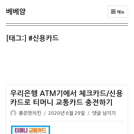
베베얌
메뉴
[태그:]
#신용카드
우리은행 ATM기에서 체크카드/신용
카드로 티머니 교통카드 충전하기
글
작
우
붉은맛치킨
2020년 6월 29일
댓글 남기기
쓴
성
리
이
일
은