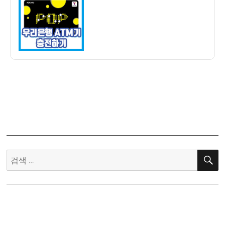
자
행
ATM
기
에
서
체
크
카
드/
신
용
카
드
검
로
색:
티
머
니
교