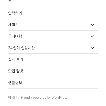
홈
연락하기
하
체험기
위
메
뉴
하
국내여행
확
위
장
메
뉴
하
24절기 절입시간
확
위
장
메
뉴
실제 후기
확
장
맛집 탐방
생활정보
베베얌
Proudly powered by WordPress