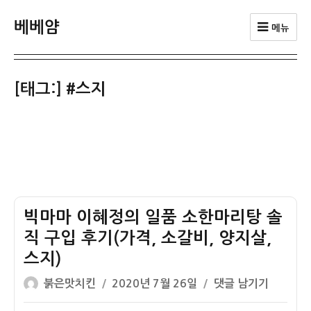
베베얌
메뉴
[태그:]
#스지
빅마마 이혜정의 일품 소한마리탕 솔
직 구입 후기(가격, 소갈비, 양지살,
스지)
글
작
빅
붉은맛치킨
2020년 7월 26일
댓글 남기기
쓴
성
마