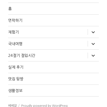
홈
연락하기
하
체험기
위
메
뉴
하
국내여행
확
위
장
메
뉴
하
24절기 절입시간
확
위
장
메
뉴
실제 후기
확
장
맛집 탐방
생활정보
베베얌
Proudly powered by WordPress