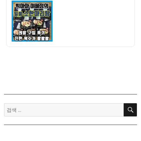
이
일
마
자
이
혜
정
의
일
품
소
한
마
리
탕
솔
직
검
구
색:
입
후
기