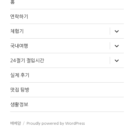
홈
연락하기
하
체험기
위
메
뉴
하
국내여행
확
위
장
메
뉴
하
24절기 절입시간
확
위
장
메
뉴
실제 후기
확
장
맛집 탐방
생활정보
베베얌
Proudly powered by WordPress