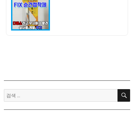
자
순
간
접
착
제
젤
형
1,000
원
–
다
이
소
검
라
색:
무
시
하
지