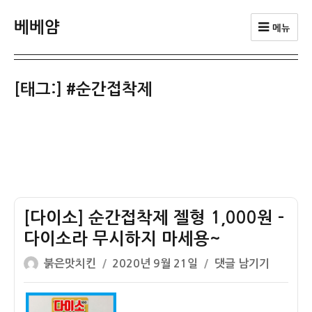
베베얌
메뉴
[태그:]
#순간접착제
[다이소] 순간접착제 젤형 1,000원 –
다이소라 무시하지 마세용~
글
작
[다
붉은맛치킨
2020년 9월 21일
댓글 남기기
쓴
성
이
이
일
소]