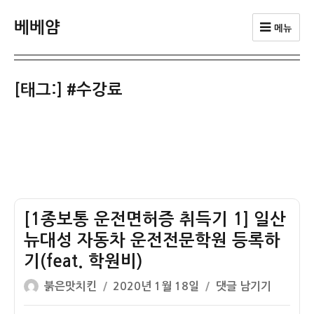
베베얌
메뉴
[태그:]
#수강료
[1종보통 운전면허증 취득기 1] 일산
뉴대성 자동차 운전전문학원 등록하
기(feat. 학원비)
글
작
[1
붉은맛치킨
2020년 1월 18일
댓글 남기기
쓴
성
종