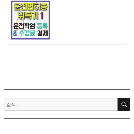
이
일
보
자
통
운
전
면
허
증
취
득
기
1]
일
산
뉴
검
대
색:
성
자
동