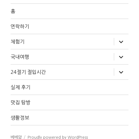
홈
연락하기
하
체험기
위
메
뉴
하
국내여행
확
위
장
메
뉴
하
24절기 절입시간
확
위
장
메
뉴
실제 후기
확
장
맛집 탐방
생활정보
베베얌
Proudly powered by WordPress