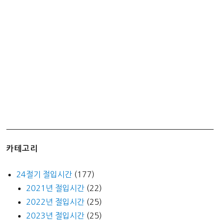
차
운
전
전
문
학
원
등
록
하
기
(feat.
카테고리
학
원
24절기 절입시간
(177)
비)
2021년 절입시간
(22)
2022년 절입시간
(25)
2023년 절입시간
(25)