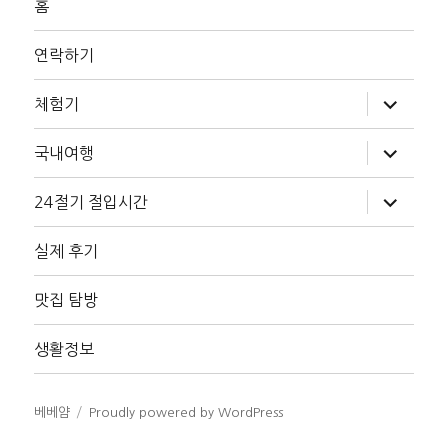
홈
연락하기
하
체험기
위
메
뉴
하
국내여행
확
위
장
메
뉴
하
24절기 절입시간
확
위
장
메
뉴
실제 후기
확
장
맛집 탐방
생활정보
베베얌
Proudly powered by WordPress