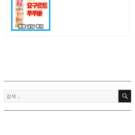
자
구
르
트
쭈
쭈
바
냠
냠
후
기
–
대
~
검
박!
색:
진
짜
이
게