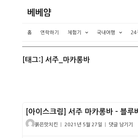
베베얌
홈
연락하기
체험기
국내여행
2
[태그:]
서주_마카롱바
[아이스크림] 서주 마카롱바 – 블루
글
작
[아
붉은맛치킨
2021년 5월 27일
댓글 남기기
쓴
성
이
이
일
스