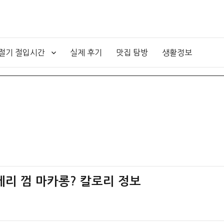
4절기 절입시간
실제 후기
맛집 탐방
생활정보
베리 껌 마카롱? 칼로리 정보