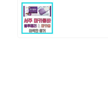
자
크
림]
서
주
마
카
롱
바
–
블
루
베
리
껌
마
카
롱?