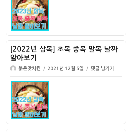
자
복]
정
초
확
복
한
중
날
복
짜
말
알
복
아
[2022년 삼복] 초복 중복 말복 날짜
정
보
알아보기
확
기
글
작
한
[2022
붉은맛치킨
2021년 12월 5일
댓글 남기기
쓴
성
날
년
이
일
짜
삼
자
알
복]
아
초
보
복
기
중
복
말