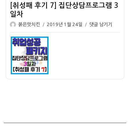
복
[취성패 후기 7] 집단상담프로그램 3
날
일차
짜
글
작
알
[취
붉은맛치킨
2019년 1월 24일
댓글 남기기
쓴
성
아
성
이
일
보
패
자
기
후
기
7]
집
단
상
담
프
로
그
램
3