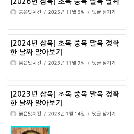
[2026년 삼복] 초복 중복 말복 날짜
맛
글
작
[2026
붉은맛치킨
2025년 11월 6일
댓글 남기기
집
쓴
성
년
리
이
일
삼
스
자
복]
트
초
[2024년 삼복] 초복 중복 말복 정확
복
한 날짜 알아보기
중
글
작
[2024
붉은맛치킨
2023년 11월 9일
댓글 남기기
복
쓴
성
년
말
이
일
삼
복
자
복]
날
초
[2023년 삼복] 초복 중복 말복 정확
짜
복
한 날짜 알아보기
중
글
작
[2023
붉은맛치킨
2023년 1월 14일
댓글 남기기
복
쓴
성
년
말
이
일
삼
복