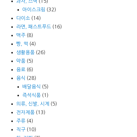
과자, 스낵
(15)
아이스크림
(32)
다이소
(14)
라면, 패스트푸드
(16)
맥주
(8)
빵, 떡
(4)
생활용품
(26)
약품
(5)
음료
(6)
음식
(28)
배달음식
(5)
즉석식품
(1)
의류, 신발, 시계
(5)
전자제품
(13)
주류
(4)
직구
(10)