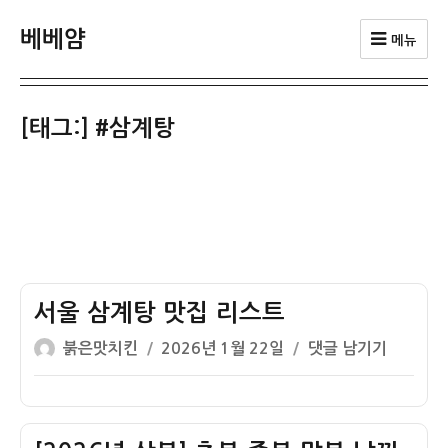
베베얌
메뉴
[태그:]
#삼계탕
서울 삼계탕 맛집 리스트
글
작
서
붉은맛치킨
2026년 1월 22일
댓글 남기기
쓴
성
울
이
일
삼
자
계
탕