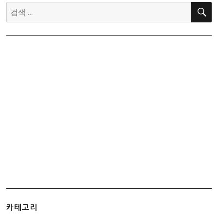
일
검
차
색:
카테고리