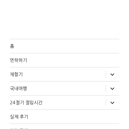
홈
연락하기
하
체험기
위
메
뉴
하
국내여행
확
위
장
메
뉴
하
24절기 절입시간
확
위
장
메
뉴
실제 후기
확
장