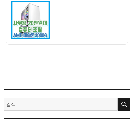
이
일
원
자
대
인
터
넷
용
사
무
용
가
정
용
슬
림
검
형
색:
컴
퓨
터