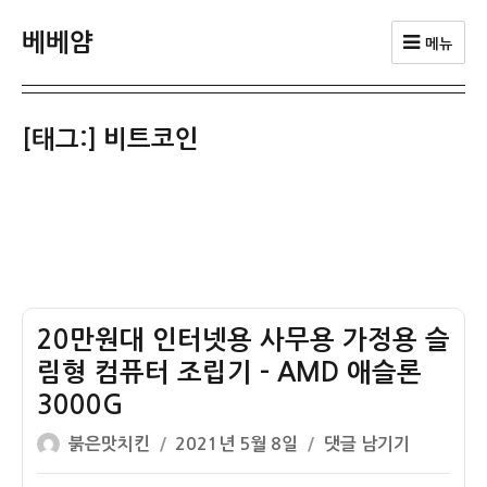
베베얌
메뉴
[태그:]
비트코인
20만원대 인터넷용 사무용 가정용 슬
림형 컴퓨터 조립기 – AMD 애슬론
3000G
글
작
20
붉은맛치킨
2021년 5월 8일
댓글 남기기
쓴
성
만