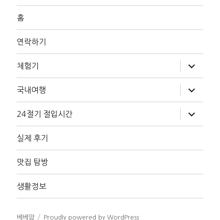
홈
연락하기
하
체험기
위
메
뉴
하
국내여행
확
위
장
메
뉴
하
24절기 절입시간
확
위
장
메
뉴
실제 후기
확
장
맛집 탐방
생활정보
베베얌
Proudly powered by WordPress