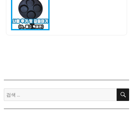
자
계
란
후
라
이
팬
구
입
–
사
용
후
기
검
및
색:
길
들
이
기