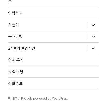
홈
연락하기
하
체험기
위
메
뉴
하
국내여행
확
위
장
메
뉴
하
24절기 절입시간
확
위
장
메
뉴
실제 후기
확
장
맛집 탐방
생활정보
베베얌
Proudly powered by WordPress