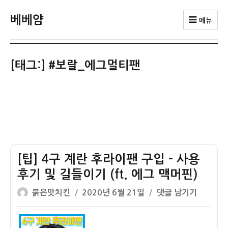
베베얌
메뉴
[태그:]
#보랄_에그멀티팬
[팁] 4구 계란 후라이팬 구입 – 사용
후기 및 길들이기 (ft. 에그 맥머핀)
글
작
[팁]
붉은맛치킨
2020년 6월 21일
댓글 남기기
쓴
성
4
이
일
구