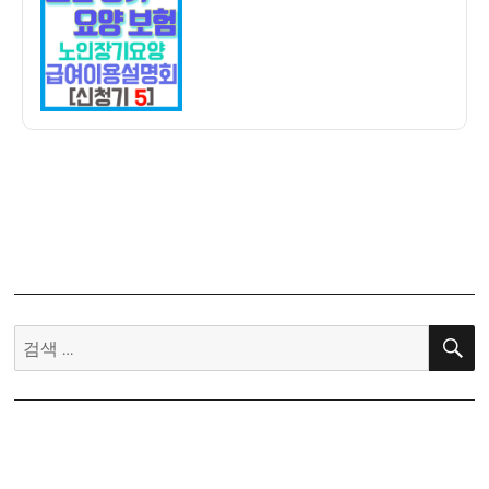
자
기
요
양
보
험
신
청
기
5]
노
인
장
기
검
요
색:
양
급
여
이