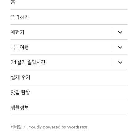
홈
연락하기
하
체험기
위
메
뉴
하
국내여행
확
위
장
메
뉴
하
24절기 절입시간
확
위
장
메
뉴
실제 후기
확
장
맛집 탐방
생활정보
베베얌
Proudly powered by WordPress