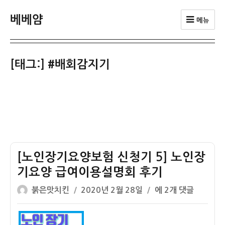
베베얌
메뉴
[태그:]
#배회감지기
[노인장기요양보험 신청기 5] 노인장
기요양 급여이용설명회 후기
글
작
[노
붉은맛치킨
2020년 2월 28일
에 2개 댓글
쓴
성
인
이
일
장