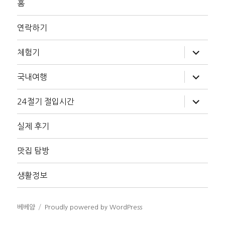
홈
연락하기
하
체험기
위
메
뉴
하
국내여행
확
위
장
메
뉴
하
24절기 절입시간
확
위
장
메
뉴
실제 후기
확
장
맛집 탐방
생활정보
베베얌
Proudly powered by WordPress