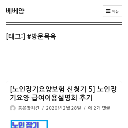
베베얌
메뉴
[태그:]
#방문목욕
[노인장기요양보험 신청기 5] 노인장
기요양 급여이용설명회 후기
글
작
[노
붉은맛치킨
2020년 2월 28일
에 2개 댓글
쓴
성
인
이
일
장