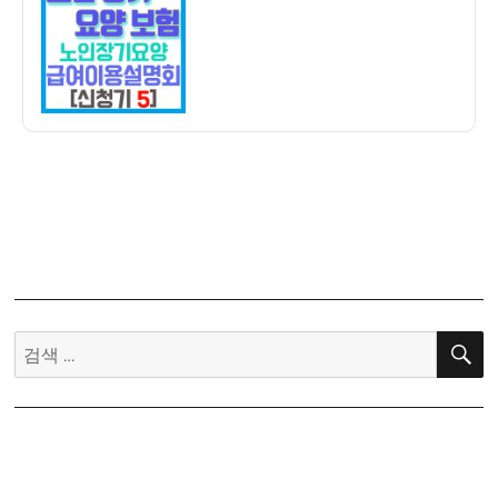
자
기
요
양
보
험
신
청
기
5]
노
인
장
기
검
요
색:
양
급
여
이