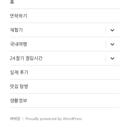
홈
연락하기
하
체험기
위
메
뉴
하
국내여행
확
위
장
메
뉴
하
24절기 절입시간
확
위
장
메
뉴
실제 후기
확
장
맛집 탐방
생활정보
베베얌
Proudly powered by WordPress