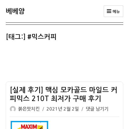
베베얌
메뉴
[태그:]
#믹스커피
[실제 후기] 맥심 모카골드 마일드 커
피믹스 210T 최저가 구매 후기
글
작
[실
붉은맛치킨
2021년 2월 2일
댓글 남기기
쓴
성
제
이
일
후