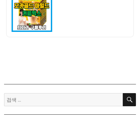
자
기]
맥
심
모
카
골
드
마
일
드
커
피
믹
검
스
색:
210T
최
저
가