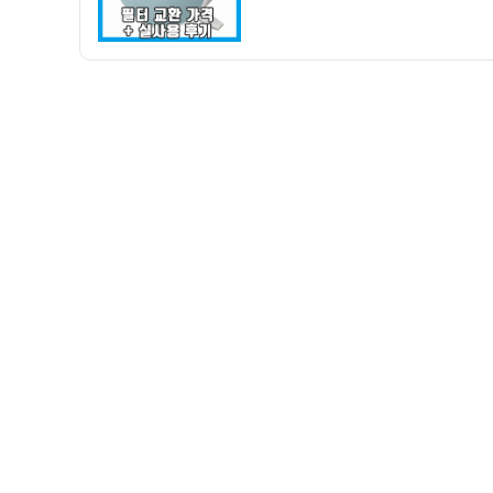
필
퓨
터
리
교
케
체
어
후
공
기
기
(+주
청
의
정
사
기
항!!)
AS128VEA
구
입
후
기
(ThinQ
어
플