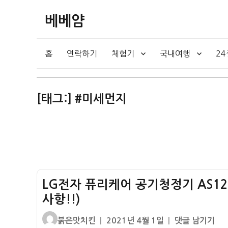
베베얌
홈
연락하기
체험기
국내여행
2
[태그:]
#미세먼지
LG전자 퓨리케어 공기청정기 AS12
사항!!)
글
작
LG
붉은맛치킨
2021년 4월 1일
댓글 남기기