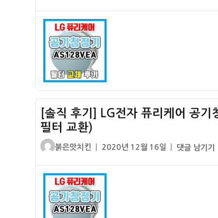
쓴
성
전
이
일
자
자
퓨
리
케
어
공
기
청
[솔직 후기] LG전자 퓨리케어 공기청정
정
기
필터 교환)
AS128VEA
글
작
[솔
붉은맛치킨
2020년 12월 16일
댓글 남기기
저
쓴
성
직
렴
이
일
후
한
자
기]
가
LG
성
전
비
자