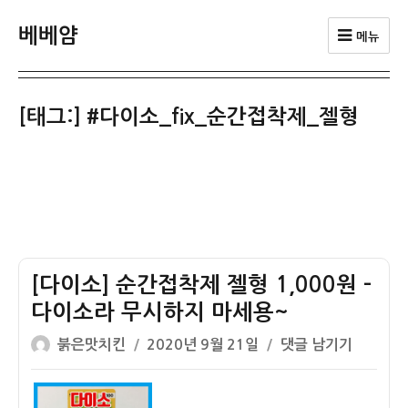
베베얌
메뉴
[태그:]
#다이소_fix_순간접착제_젤형
[다이소] 순간접착제 젤형 1,000원 –
다이소라 무시하지 마세용~
글
작
[다
붉은맛치킨
2020년 9월 21일
댓글 남기기
쓴
성
이
이
일
소]