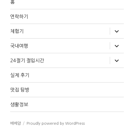
홈
연락하기
하
체험기
위
메
뉴
하
국내여행
확
위
장
메
뉴
하
24절기 절입시간
확
위
장
메
뉴
실제 후기
확
장
맛집 탐방
생활정보
베베얌
Proudly powered by WordPress