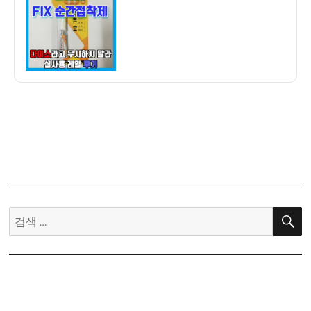
자
순
간
접
착
제
젤
형
1,000
원
–
다
이
소
검
라
색:
무
시
하
지