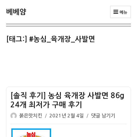
베베얌
메뉴
[태그:]
#농심_육개장_사발면
[솔직 후기] 농심 육개장 사발면 86g
24개 최저가 구매 후기
글
작
[솔
붉은맛치킨
2021년 2월 4일
댓글 남기기
쓴
성
직
이
일
후