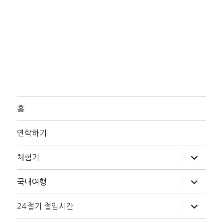
홈
연락하기
하
체험기
위
메
뉴
하
국내여행
확
위
장
메
뉴
하
24절기 절입시간
확
위
장
메