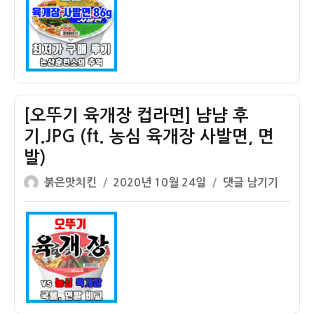
자
기]
농
심
육
개
장
사
[오뚜기 육개장 컵라면] 냠냠 후
발
기.JPG (ft. 농심 육개장 사발면, 면
면
발)
86g
24
글
작
[오
붉은맛치킨
2020년 10월 24일
댓글 남기기
개
쓴
성
뚜
최
이
일
기
저
자
육
가
개
구
장
매
컵
후
라