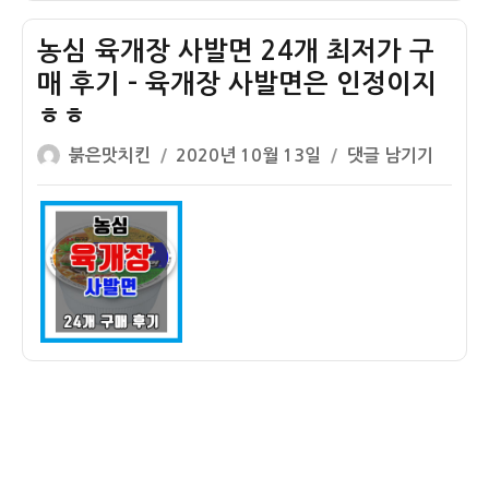
기
면]
냠
농심 육개장 사발면 24개 최저가 구
냠
매 후기 – 육개장 사발면은 인정이지
후
ㅎㅎ
기.JPG
(ft.
글
작
농
붉은맛치킨
2020년 10월 13일
댓글 남기기
농
쓴
성
심
심
이
일
육
육
자
개
개
장
장
사
사
발
발
면
면,
24
면
개
발)
최
저
가