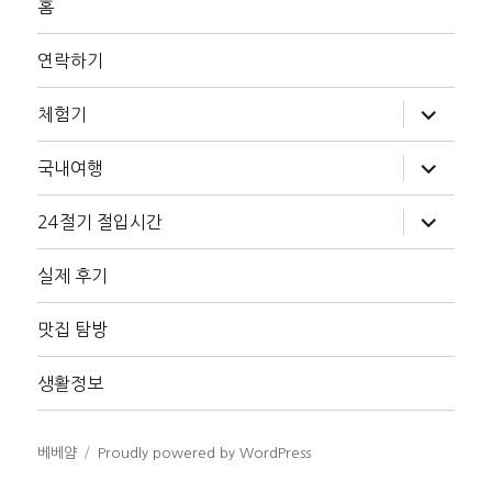
홈
연락하기
하
체험기
위
메
뉴
하
국내여행
확
위
장
메
뉴
하
24절기 절입시간
확
위
장
메
뉴
실제 후기
확
장
맛집 탐방
생활정보
베베얌
Proudly powered by WordPress