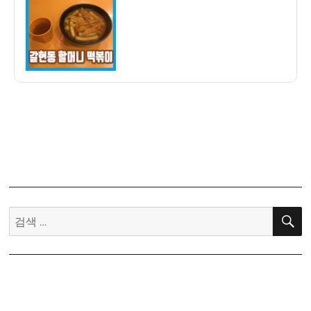
자
맛
집]
갈
현
동
할
머
니
떡
볶
이
(ft.
김
검
신
색:
영
인
생
맛