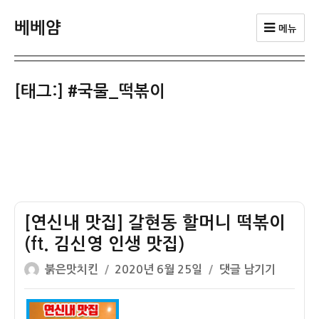
베베얌
메뉴
[태그:]
#국물_떡볶이
[연신내 맛집] 갈현동 할머니 떡볶이
(ft. 김신영 인생 맛집)
글
작
[연
붉은맛치킨
2020년 6월 25일
댓글 남기기
쓴
성
신
이
일
내