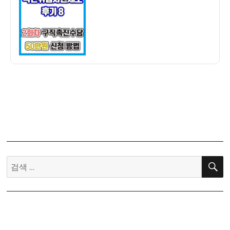
촉
촉
자
업
수
진
지
당)
수
원
당
제
50
도
만
후
원
기
신
8]
청
2
하
회
기
차
(국
구
취
직
검
제
촉
색:
구
진
촉
수
수
당
당)
50