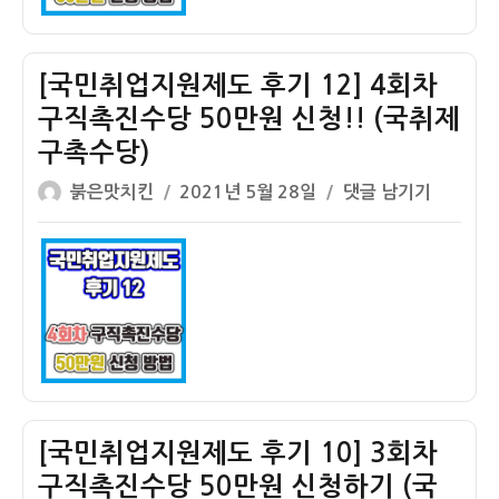
진
도
수
후
당
기
[국민취업지원제도 후기 12] 4회차
50
14]
구직촉진수당 50만원 신청!! (국취제
만
5
구촉수당)
원
회
신
차
글
작
[국
붉은맛치킨
2021년 5월 28일
댓글 남기기
청
구
쓴
성
민
하
직
이
일
취
기
촉
자
업
(국
진
지
취
수
원
제
당
제
구
50
도
촉
만
후
수
원
기
[국민취업지원제도 후기 10] 3회차
당)
신
12]
구직촉진수당 50만원 신청하기 (국
청
4