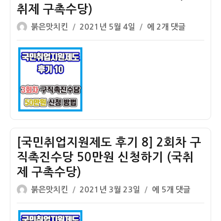
취제 구촉수당)
하
회
는
차
글
작
[국
붉은맛치킨
2021년 5월 4일
에 2개 댓글
법!!!
구
쓴
성
민
(국
직
이
일
취
취
촉
자
업
제
진
지
구
수
원
촉
당
제
수
50
도
당)
만
후
원
기
[국민취업지원제도 후기 8] 2회차 구
신
10]
직촉진수당 50만원 신청하기 (국취
청!!
3
제 구촉수당)
(국
회
취
차
글
작
[국
붉은맛치킨
2021년 3월 23일
에 5개 댓글
제
구
쓴
성
민
구
직
이
일
취