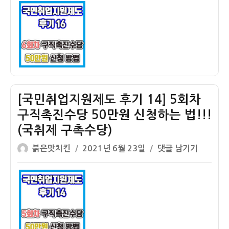
이
일
취
자
업
지
원
제
도
후
기
[국민취업지원제도 후기 14] 5회차
16]
구직촉진수당 50만원 신청하는 법!!!
마
(국취제 구촉수당)
지
막
글
작
[국
붉은맛치킨
2021년 6월 23일
댓글 남기기
6
쓴
성
민
회
이
일
취
차
자
업
구
지
직
원
촉
제