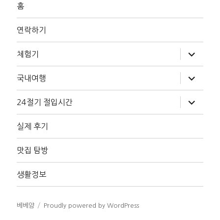
홈
연락하기
하
체험기
위
메
뉴
하
국내여행
확
위
장
메
뉴
하
24절기 절입시간
확
위
장
메
뉴
실제 후기
확
장
맛집 탐방
생활정보
베베얌
Proudly powered by WordPress