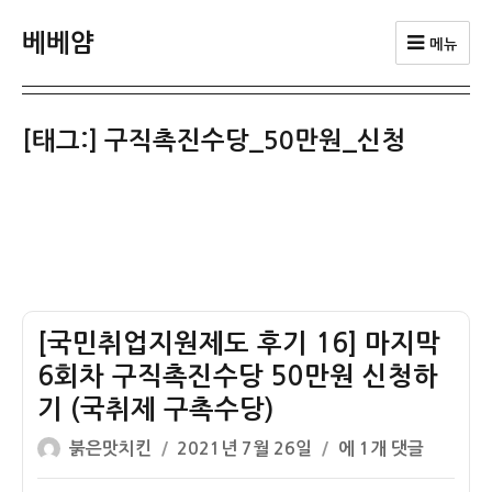
베베얌
메뉴
[태그:]
구직촉진수당_50만원_신청
[국민취업지원제도 후기 16] 마지막
6회차 구직촉진수당 50만원 신청하
기 (국취제 구촉수당)
글
작
[국
붉은맛치킨
2021년 7월 26일
에 1개 댓글
쓴
성
민