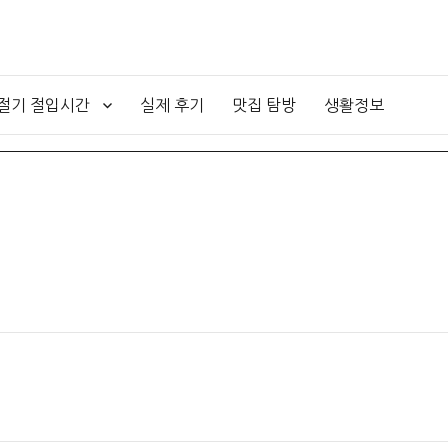
4절기 절입시간
실제 후기
맛집 탐방
생활정보