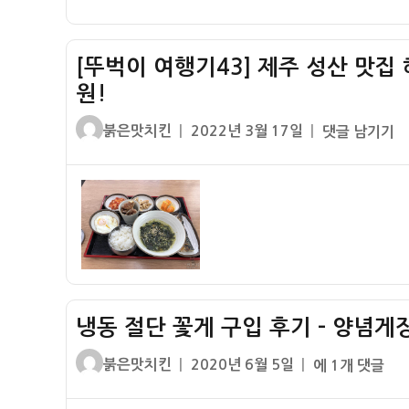
자
장
게
[뚜벅이 여행기43] 제주 성산 맛집 해
장
원!
맛
집
글
작
[뚜
붉은맛치킨
2022년 3월 17일
댓글 남기기
리
쓴
성
벅
스
이
일
이
트
자
여
행
기
43]
제
주
냉동 절단 꽃게 구입 후기 – 양념
성
산
글
작
냉
붉은맛치킨
2020년 6월 5일
에 1개 댓글
맛
쓴
성
동
집
이
일
절