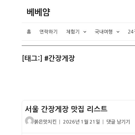
베베얌
홈
연락하기
체험기
국내여행
2
[태그:]
#간장게장
서울 간장게장 맛집 리스트
글
작
서
붉은맛치킨
2026년 1월 21일
댓글 남기기
쓴
성
울
이
일
간