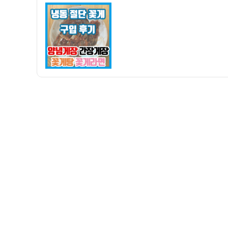
해
자
단
오
꽃
름
게
식
구
당
입
–
후
간
기
장
–
게
양
장
념
정
게
식
장
강
간
추!!!
장
10,000
게
원!
장
맛
있