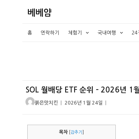
베베얌
홈
연락하기
체험기
국내여행
2
SOL 월배당 ETF 순위 – 2026년
글
작
붉은맛치킨
2026년 1월 24일
쓴
성
이
일
자
목차
[
감추기
]