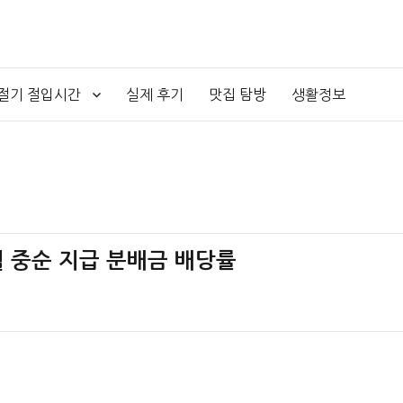
4절기 절입시간
실제 후기
맛집 탐방
생활정보
 1월 중순 지급 분배금 배당률