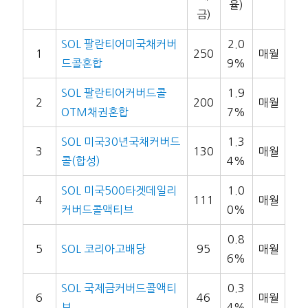
율)
금)
SOL 팔란티어미국채커버
2.0
1
250
매월
드콜혼합
9%
SOL 팔란티어커버드콜
1.9
2
200
매월
OTM채권혼합
7%
SOL 미국30년국채커버드
1.3
3
130
매월
콜(합성)
4%
SOL 미국500타겟데일리
1.0
4
111
매월
커버드콜액티브
0%
0.8
5
SOL 코리아고배당
95
매월
6%
SOL 국제금커버드콜액티
0.3
6
46
매월
브
4%