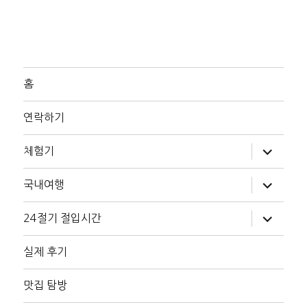
홈
연락하기
하
체험기
위
메
뉴
하
국내여행
확
위
장
메
뉴
하
24절기 절입시간
확
위
장
메
뉴
실제 후기
확
장
맛집 탐방