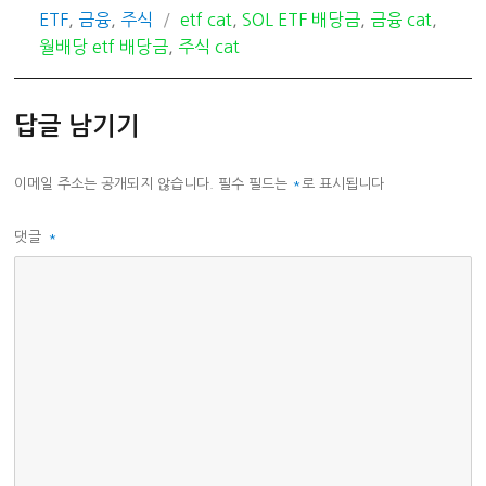
카
태
ETF
,
금융
,
주식
etf cat
,
SOL ETF 배당금
,
금융 cat
,
테
그
월배당 etf 배당금
,
주식 cat
고
리
답글 남기기
이메일 주소는 공개되지 않습니다.
필수 필드는
*
로 표시됩니다
댓글
*