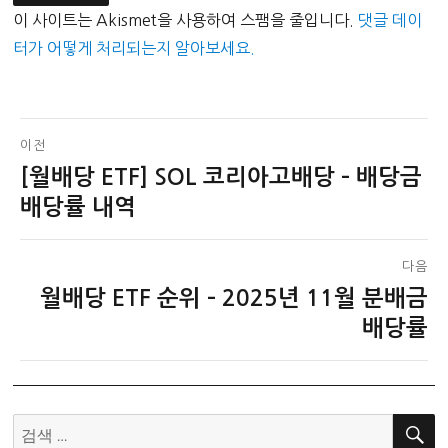
이 사이트는 Akismet을 사용하여 스팸을 줄입니다.
댓글 데이
터가 어떻게 처리되는지 알아보세요.
글
이전
[월배당 ETF] SOL 코리아고배당 – 배당금
이
탐
전
배당률 내역
색
글:
다음
월배당 ETF 순위 – 2025년 11월 분배금
다
음
배당률
글:
검