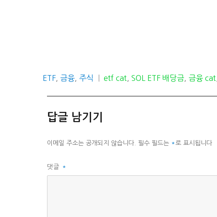
카
태
ETF
,
금융
,
주식
etf cat
,
SOL ETF 배당금
,
금융 cat
테
그
고
리
답글 남기기
이메일 주소는 공개되지 않습니다.
필수 필드는
*
로 표시됩니다
댓글
*