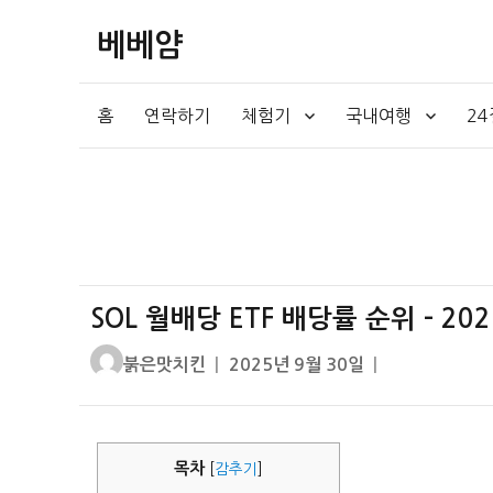
베베얌
홈
연락하기
체험기
국내여행
2
SOL 월배당 ETF 배당률 순위 – 20
글
작
붉은맛치킨
2025년 9월 30일
쓴
성
이
일
자
목차
[
감추기
]