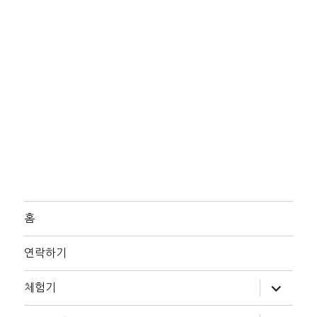
홈
연락하기
하
체험기
위
메