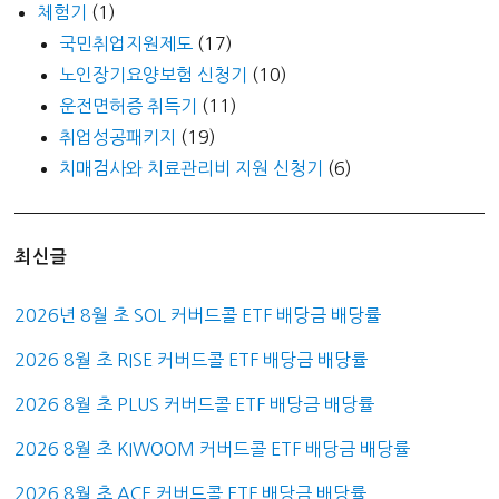
체험기
(1)
국민취업지원제도
(17)
노인장기요양보험 신청기
(10)
운전면허증 취득기
(11)
취업성공패키지
(19)
치매검사와 치료관리비 지원 신청기
(6)
최신글
2026년 8월 초 SOL 커버드콜 ETF 배당금 배당률
2026 8월 초 RISE 커버드콜 ETF 배당금 배당률
2026 8월 초 PLUS 커버드콜 ETF 배당금 배당률
2026 8월 초 KIWOOM 커버드콜 ETF 배당금 배당률
2026 8월 초 ACE 커버드콜 ETF 배당금 배당률