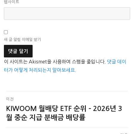
웹사이트
새 글 알림 이메일 받기
이 사이트는 Akismet을 사용하여 스팸을 줄입니다.
댓글 데이
터가 어떻게 처리되는지 알아보세요.
글
이전
KIWOOM 월배당 ETF 순위 – 2026년 3
이
탐
전
월 중순 지급 분배금 배당률
색
글: