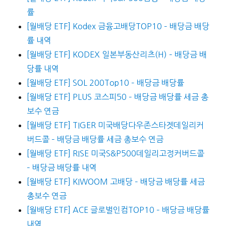
률
[월배당 ETF] Kodex 금융고배당TOP10 – 배당금 배당
률 내역
[월배당 ETF] KODEX 일본부동산리츠(H) – 배당금 배
당률 내역
[월배당 ETF] SOL 200Top10 – 배당금 배당률
[월배당 ETF] PLUS 코스피50 – 배당금 배당률 세금 총
보수 연금
[월배당 ETF] TIGER 미국배당다우존스타겟데일리커
버드콜 – 배당금 배당률 세금 총보수 연금
[월배당 ETF] RISE 미국S&P500데일리고정커버드콜
– 배당금 배당률 내역
[월배당 ETF] KIWOOM 고배당 – 배당금 배당률 세금
총보수 연금
[월배당 ETF] ACE 글로벌인컴TOP10 – 배당금 배당률
내역