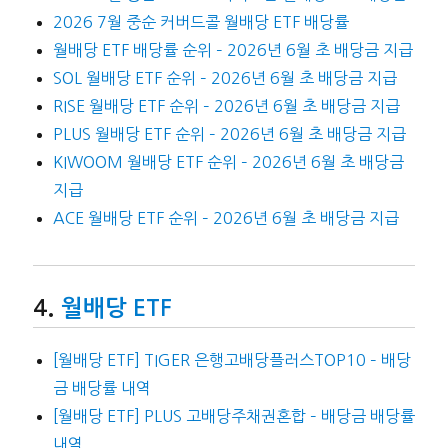
2026 7월 중순 커버드콜 월배당 ETF 배당률
월배당 ETF 배당률 순위 – 2026년 6월 초 배당금 지급
SOL 월배당 ETF 순위 – 2026년 6월 초 배당금 지급
RISE 월배당 ETF 순위 – 2026년 6월 초 배당금 지급
PLUS 월배당 ETF 순위 – 2026년 6월 초 배당금 지급
KIWOOM 월배당 ETF 순위 – 2026년 6월 초 배당금
지급
ACE 월배당 ETF 순위 – 2026년 6월 초 배당금 지급
월배당 ETF
[월배당 ETF] TIGER 은행고배당플러스TOP10 – 배당
금 배당률 내역
[월배당 ETF] PLUS 고배당주채권혼합 – 배당금 배당률
내역