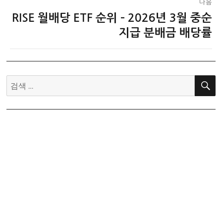
다음
RISE 월배당 ETF 순위 – 2026년 3월 중순
다
음
지급 분배금 배당률
글:
검
색: