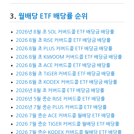
월배당 ETF 배당률 순위
2026년 8월 초 SOL 커버드콜 ETF 배당금 배당률
2026 8월 초 RISE 커버드콜 ETF 배당금 배당률
2026 8월 초 PLUS 커버드콜 ETF 배당금 배당률
2026 8월 초 KIWOOM 커버드콜 ETF 배당금 배당률
2026 8월 초 ACE 커버드콜 ETF 배당금 배당률
2026 8월 초 TIGER 커버드콜 ETF 배당금 배당률
2026 8월 초 KODEX 커버드콜 ETF 배당금 배당률
2026년 8월 초 커버드콜 ETF 배당금 배당률
2026년 5월 중순 RISE 커버드콜 ETF 배당률
2026년 7월 중순 PLUS 커버드콜 ETF 배당률
2026 7월 중순 ACE 커버드콜 월배당 ETF 배당률
2026 7월 중순 TIGER 커버드콜 월배당 ETF 배당률
2026 7월 중순 KODEX 커버드콜 월배당 ETF 배당률