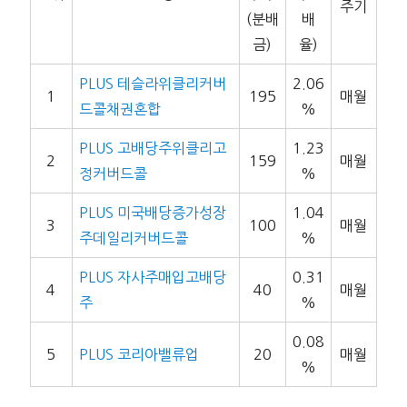
주기
(분배
배
금)
율)
PLUS 테슬라위클리커버
2.06
1
195
매월
드콜채권혼합
%
PLUS 고배당주위클리고
1.23
2
159
매월
정커버드콜
%
PLUS 미국배당증가성장
1.04
3
100
매월
주데일리커버드콜
%
PLUS 자사주매입고배당
0.31
4
40
매월
주
%
0.08
5
PLUS 코리아밸류업
20
매월
%