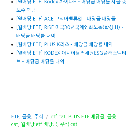
[월배당 ETF] Kodex 차이나H – 배당금 배당률 세금 총
보수 연금
[월배당 ETF] ACE 코리아밸류업 – 배당금 배당률
[월배당 ETF] RISE 미국30년국채엔화노출(합성 H) –
배당금 배당률 내역
[월배당 ETF] PLUS K리츠 – 배당금 배당률 내역
[월배당 ETF] KODEX 아시아달러채권ESG플러스액티
브 – 배당금 배당률 내역
카
태
ETF
,
금융
,
주식
etf cat
,
PLUS ETF 배당금
,
금융
테
그
cat
,
월배당 etf 배당금
,
주식 cat
고