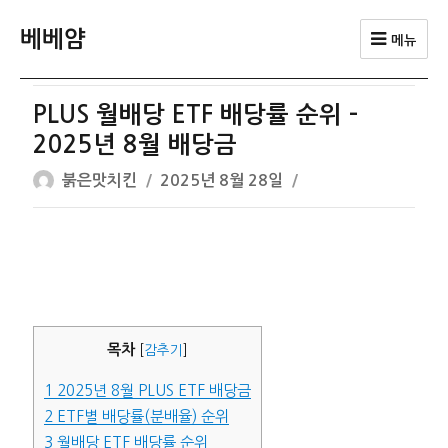
베베얌
메뉴
PLUS 월배당 ETF 배당률 순위 –
2025년 8월 배당금
글
작
붉은맛치킨
2025년 8월 28일
쓴
성
이
일
자
목차
[
감추기
]
1
2025년 8월 PLUS ETF 배당금
2
ETF별 배당률(분배율) 순위
3
월배당 ETF 배당률 순위