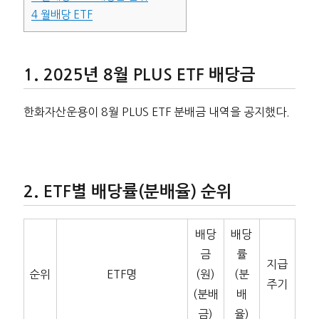
4
월배당 ETF
2025년 8월 PLUS ETF 배당금
한화자산운용이 8월 PLUS ETF 분배금 내역을 공지했다.
ETF별 배당률(분배율) 순위
배당
배당
금
률
지급
순위
ETF명
(원)
(분
주기
(분배
배
금)
율)