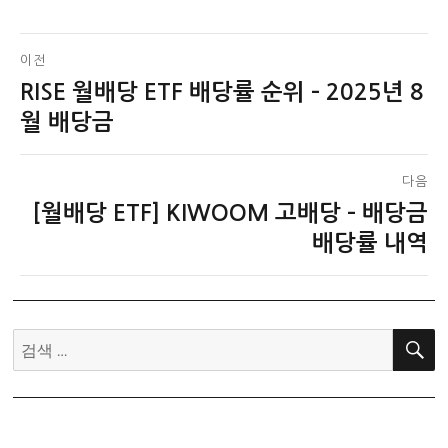
글
이전
RISE 월배당 ETF 배당률 순위 – 2025년 8
이
탐
전
월 배당금
색
글:
다음
[월배당 ETF] KIWOOM 고배당 – 배당금
다
음
배당률 내역
글:
검
색: