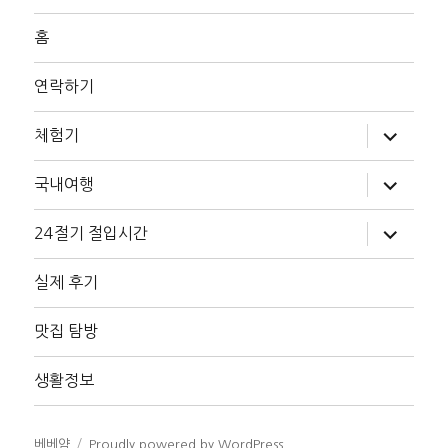
홈
연락하기
하
체험기
위
메
뉴
하
국내여행
확
위
장
메
뉴
하
24절기 절입시간
확
위
장
메
뉴
실제 후기
확
장
맛집 탐방
생활정보
베베얌
Proudly powered by WordPress