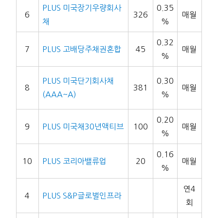
PLUS 미국장기우량회사
0.35
6
326
매월
채
%
0.32
7
PLUS 고배당주채권혼합
45
매월
%
PLUS 미국단기회사채
0.30
8
381
매월
(AAA~A)
%
0.20
9
PLUS 미국채30년액티브
100
매월
%
0.16
10
PLUS 코리아밸류업
20
매월
%
연4
4
PLUS S&P글로벌인프라
회