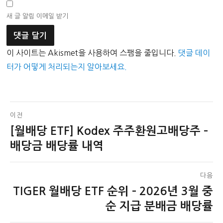
새 글 알림 이메일 받기
이 사이트는 Akismet을 사용하여 스팸을 줄입니다.
댓글 데이
터가 어떻게 처리되는지 알아보세요.
글
이전
[월배당 ETF] Kodex 주주환원고배당주 –
이
탐
전
배당금 배당률 내역
색
글:
다음
TIGER 월배당 ETF 순위 – 2026년 3월 중
다
음
순 지급 분배금 배당률
글: