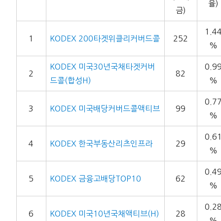
율)
금)
1.4
1
KODEX 200타겟위클리커버드콜
252
%
KODEX 미국30년국채타겟커버
0.9
2
82
드콜(합성H)
%
0.7
3
KODEX 미국배당커버드콜액티브
99
%
0.6
4
KODEX 한국부동산리츠인프라
29
%
0.4
5
KODEX 금융고배당TOP10
62
%
0.2
6
KODEX 미국10년국채액티브(H)
28
%