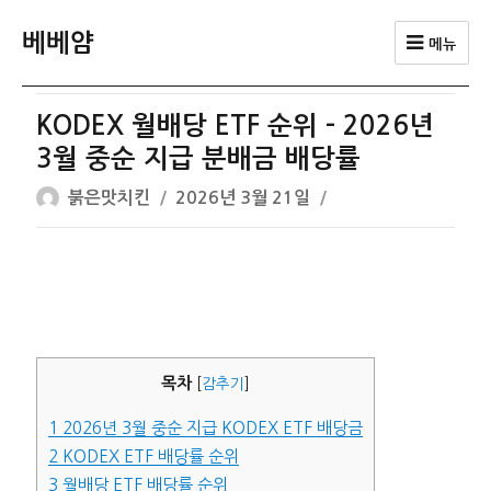
베베얌
메뉴
KODEX 월배당 ETF 순위 – 2026년
3월 중순 지급 분배금 배당률
글
작
붉은맛치킨
2026년 3월 21일
쓴
성
이
일
자
목차
[
감추기
]
1
2026년 3월 중순 지급 KODEX ETF 배당금
2
KODEX ETF 배당률 순위
3
월배당 ETF 배당률 순위