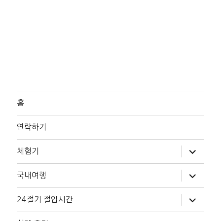
홈
연락하기
하
체험기
위
메
뉴
하
국내여행
확
위
장
메
뉴
하
24절기 절입시간
확
위
장
메
뉴