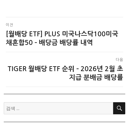
글
이전
[월배당 ETF] PLUS 미국나스닥100미국
이
탐
전
채혼합50 – 배당금 배당률 내역
색
글:
다음
TIGER 월배당 ETF 순위 – 2026년 2월 초
다
음
지급 분배금 배당률
글:
검
색: