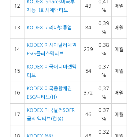
KODEX iShares미국투
0.41
12
49
매월
자등급회사채액티브
%
0.39
13
KODEX 코리아밸류업
84
매월
%
KODEX 아시아달러채권
0.38
14
239
매월
ESG플러스액티브
%
KODEX 미국머니마켓액
0.37
15
54
매월
티브
%
KODEX 미국종합채권
0.37
16
372
매월
ESG액티브(H)
%
KODEX 미국달러SOFR
0.37
17
46
매월
금리 액티브(합성)
%
0.32
18
KODEX 은행
45
매월