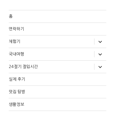
홈
연락하기
하
체험기
위
메
뉴
하
국내여행
확
위
장
메
뉴
하
24절기 절입시간
확
위
장
메
뉴
실제 후기
확
장
맛집 탐방
생활정보