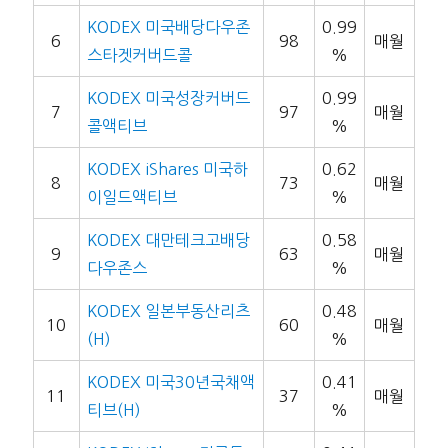
KODEX 미국배당다우존
0.99
6
98
매월
스타겟커버드콜
%
KODEX 미국성장커버드
0.99
7
97
매월
콜액티브
%
KODEX iShares 미국하
0.62
8
73
매월
이일드액티브
%
KODEX 대만테크고배당
0.58
9
63
매월
다우존스
%
KODEX 일본부동산리츠
0.48
10
60
매월
(H)
%
KODEX 미국30년국채액
0.41
11
37
매월
티브(H)
%