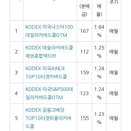
주기
(분배
배
금)
율)
KODEX 미국나스닥100
1.64
1
167
매월
데일리커버드콜OTM
%
KODEX 테슬라커버드콜
1.25
2
112
매월
채권혼합액티브
%
KODEX 미국AI테크
1.24
3
159
매월
TOP10타겟커버드콜
%
KODEX 미국S&P500데
1.24
4
123
매월
일리커버드콜OTM
%
KODEX 금융고배당
1.23
5
TOP10타겟위클리커버
155
매월
%
드콜