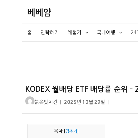
베베얌
홈
연락하기
체험기
국내여행
2
KODEX 월배당 ETF 배당률 순위 –
글
작
붉은맛치킨
2025년 10월 29일
쓴
성
이
일
자
목차
[
감추기
]