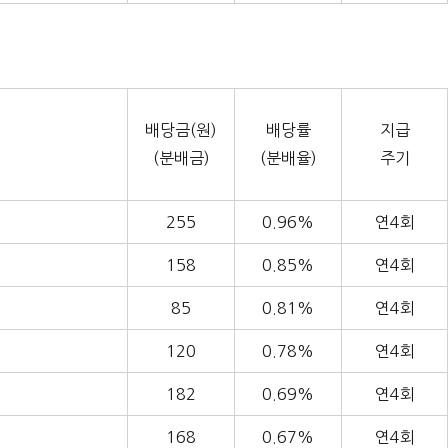
배당금(원)
배당률
지급
(분배금)
(분배율)
주기
255
0.96%
연4회
158
0.85%
연4회
85
0.81%
연4회
120
0.78%
연4회
182
0.69%
연4회
168
0.67%
연4회