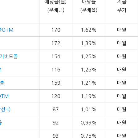
배당금(원)
배당률
지급
(분배금)
(분배율)
주기
콜OTM
170
1.62%
매월
172
1.39%
매월
리커버드콜
154
1.25%
매월
브
116
1.25%
매월
드콜
159
1.21%
매월
OTM
120
1.19%
매월
성H)
87
1.01%
매월
콜
92
0.99%
매월
93
0.75%
매월