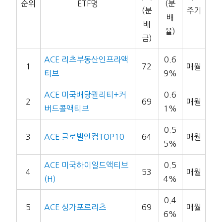
순위
ETF명
(분
(분
주기
배
배
율)
금)
ACE 리츠부동산인프라액
0.6
1
72
매월
티브
9%
ACE 미국배당퀄리티+커
0.6
2
69
매월
버드콜액티브
1%
0.5
3
ACE 글로벌인컴TOP10
64
매월
5%
ACE 미국하이일드액티브
0.5
4
53
매월
(H)
4%
0.4
5
ACE 싱가포르리츠
69
매월
6%