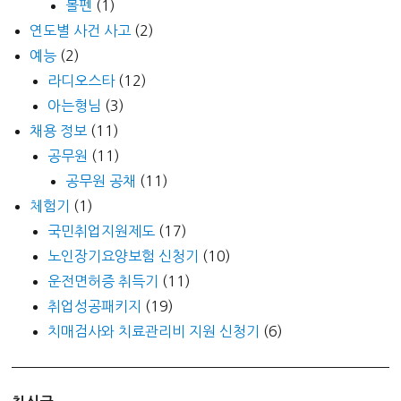
볼펜
(1)
연도별 사건 사고
(2)
예능
(2)
라디오스타
(12)
아는형님
(3)
채용 정보
(11)
공무원
(11)
공무원 공채
(11)
체험기
(1)
국민취업지원제도
(17)
노인장기요양보험 신청기
(10)
운전면허증 취득기
(11)
취업성공패키지
(19)
치매검사와 치료관리비 지원 신청기
(6)