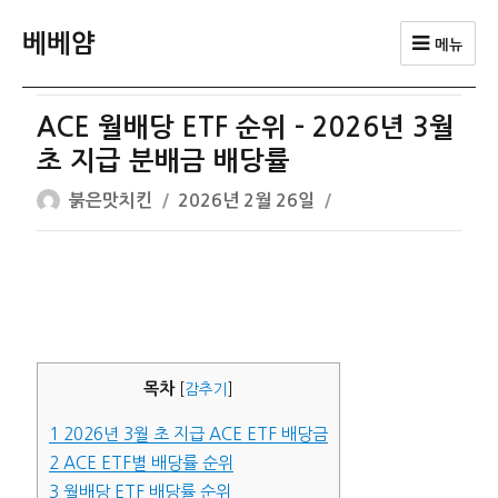
베베얌
메뉴
ACE 월배당 ETF 순위 – 2026년 3월
초 지급 분배금 배당률
글
작
붉은맛치킨
2026년 2월 26일
쓴
성
이
일
자
목차
[
감추기
]
1
2026년 3월 초 지급 ACE ETF 배당금
2
ACE ETF별 배당률 순위
3
월배당 ETF 배당률 순위