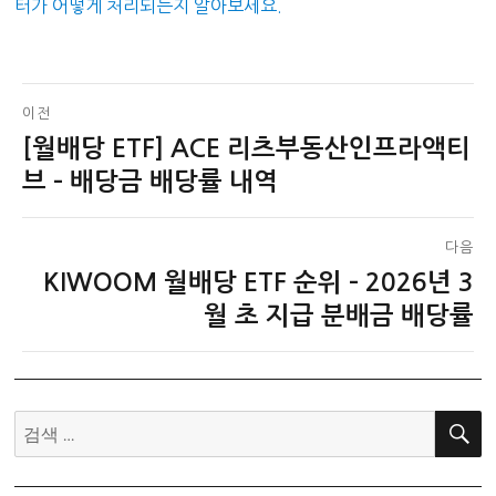
터가 어떻게 처리되는지 알아보세요.
글
이전
[월배당 ETF] ACE 리츠부동산인프라액티
이
탐
전
브 – 배당금 배당률 내역
색
글:
다음
KIWOOM 월배당 ETF 순위 – 2026년 3
다
음
월 초 지급 분배금 배당률
글:
검
색: