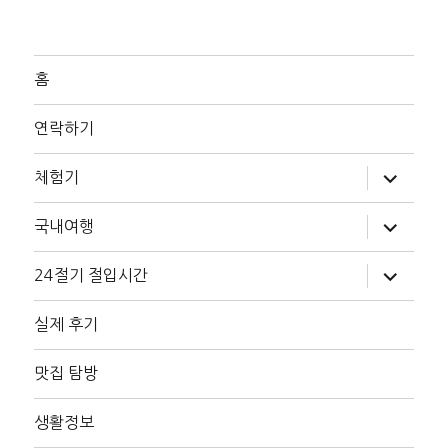
홈
연락하기
하
체험기
위
메
뉴
하
국내여행
확
위
장
메
뉴
하
24절기 절입시간
확
위
장
메
뉴
실제 후기
확
장
맛집 탐방
생활정보