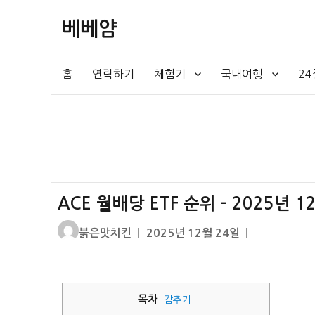
베베얌
홈
연락하기
체험기
국내여행
2
ACE 월배당 ETF 순위 – 2025년
글
작
붉은맛치킨
2025년 12월 24일
쓴
성
이
일
자
목차
[
감추기
]