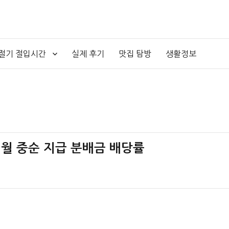
4절기 절입시간
실제 후기
맛집 탐방
생활정보
 12월 중순 지급 분배금 배당률