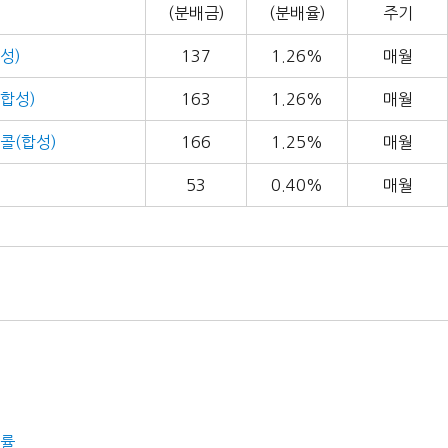
(분배금)
(분배율)
주기
성)
137
1.26%
매월
합성)
163
1.26%
매월
콜(합성)
166
1.25%
매월
53
0.40%
매월
당률