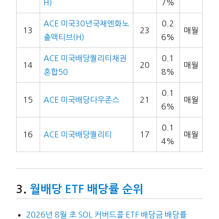
H)
7%
ACE 미국30년국채엔화노
0.2
13
23
매월
출액티브(H)
6%
ACE 미국배당퀄리티채권
0.1
14
20
매월
혼합50
8%
0.1
15
ACE 미국배당다우존스
21
매월
6%
0.1
16
ACE 미국배당퀄리티
17
매월
4%
월배당 ETF 배당률 순위
2026년 8월 초 SOL 커버드콜 ETF 배당금 배당률