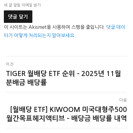
새 글 알림 이메일 받기
이 사이트는 Akismet을 사용하여 스팸을 줄입니다.
댓글 데이
터가 어떻게 처리되는지 알아보세요.
글
이전
TIGER 월배당 ETF 순위 – 2025년 11월
이
탐
전
분배금 배당률
색
글:
다음
[월배당 ETF] KIWOOM 미국대형주500
다
음
월간목표헤지액티브 – 배당금 배당률 내역
글: