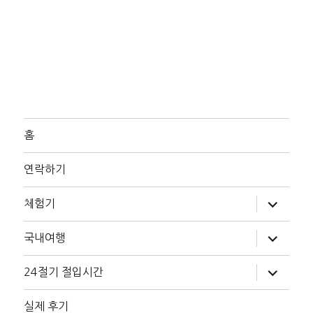
홈
연락하기
하
체험기
위
메
뉴
하
국내여행
확
위
장
메
뉴
하
24절기 절입시간
확
위
장
메
뉴
실제 후기