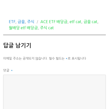
카
태
ETF
,
금융
,
주식
ACE ETF 배당금
,
etf cat
,
금융 cat
,
테
그
월배당 etf 배당금
,
주식 cat
고
리
답글 남기기
이메일 주소는 공개되지 않습니다.
필수 필드는
*
로 표시됩니다
댓글
*