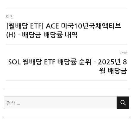
글
이전
[월배당 ETF] ACE 미국10년국채액티브
이
탐
전
(H) – 배당금 배당률 내역
색
글:
다음
SOL 월배당 ETF 배당률 순위 – 2025년 8
다
음
월 배당금
글:
검
색: