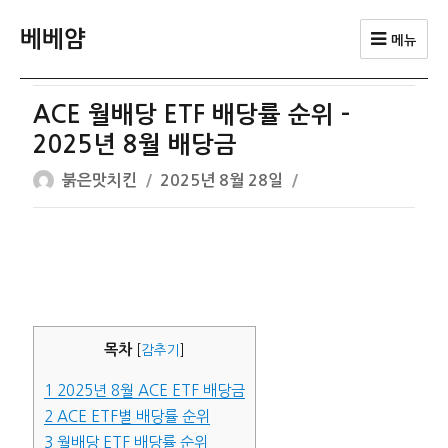
베베얌
메뉴
ACE 월배당 ETF 배당률 순위 –
2025년 8월 배당금
글
작
붉은맛치킨
2025년 8월 28일
쓴
성
이
일
자
목차
[
감추기
]
1
2025년 8월 ACE ETF 배당금
2
ACE ETF별 배당률 순위
3
월배당 ETF 배당률 순위