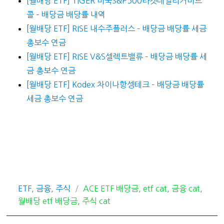
[월배당 ETF] TIGER 미국S&P500타겟데일리커버드
콜 – 배당금 배당률 내역
[월배당 ETF] RISE 내수주플러스 – 배당금 배당률 세금
총보수 연금
[월배당 ETF] RISE V&S셀렉트밸류 – 배당금 배당률 세
금 총보수 연금
[월배당 ETF] Kodex 차이나항셍테크 – 배당금 배당률
세금 총보수 연금
카
태
ETF
,
금융
,
주식
ACE ETF 배당금
,
etf cat
,
금융 cat
,
테
그
월배당 etf 배당금
,
주식 cat
고