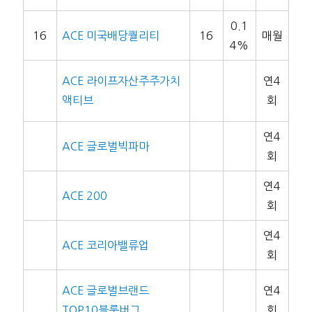
0.1
16
ACE 미국배당퀄리티
16
매월
4%
ACE 라이프자산주주가치
연4
액티브
회
연4
ACE 글로벌빅파마
회
연4
ACE 200
회
연4
ACE 코리아밸류업
회
ACE 글로벌브랜드
연4
TOP10블룸버그
회