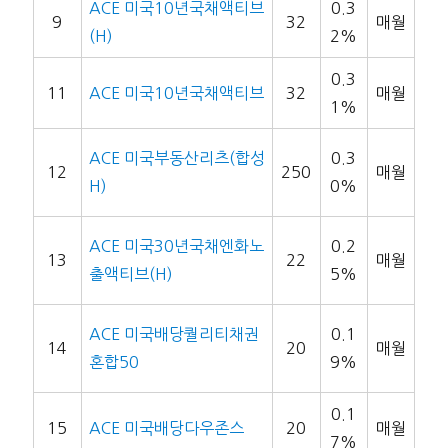
ACE 미국10년국채액티브
0.3
9
32
매월
(H)
2%
0.3
11
ACE 미국10년국채액티브
32
매월
1%
ACE 미국부동산리츠(합성
0.3
12
250
매월
H)
0%
ACE 미국30년국채엔화노
0.2
13
22
매월
출액티브(H)
5%
ACE 미국배당퀄리티채권
0.1
14
20
매월
혼합50
9%
0.1
15
ACE 미국배당다우존스
20
매월
7%