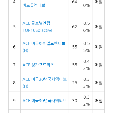
4
64
매월
버드콜액티브
0%
ACE 글로벌인컴
0.5
5
62
매월
TOP10Solactive
6%
ACE 미국하이일드액티브
0.5
6
55
매월
(H)
5%
0.4
7
ACE 싱가포르리츠
55
매월
2%
ACE 미국30년국채액티브
0.3
8
25
매월
(H)
3%
0.3
9
ACE 미국30년국채액티브
30
매월
2%