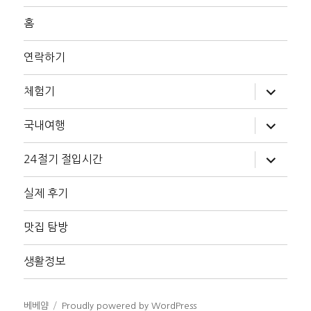
홈
연락하기
하
체험기
위
메
뉴
하
국내여행
확
위
장
메
뉴
하
24절기 절입시간
확
위
장
메
뉴
실제 후기
확
장
맛집 탐방
생활정보
베베얌
Proudly powered by WordPress