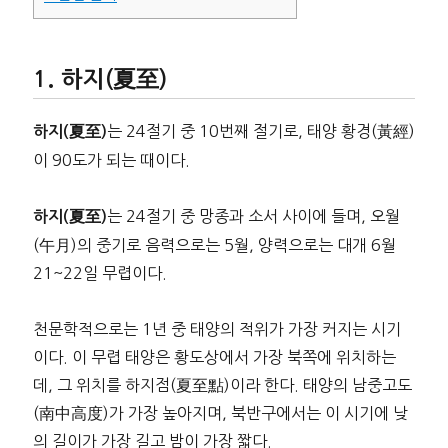
하지(夏至)
는 24절기 중 10번째 절기로, 태양 황경(黃經)
하지(夏至)
이 90도가 되는 때이다.
는 24절기 중 망종과 소서 사이에 들며, 오월
하지(夏至)
(午月)의 중기로 음력으로는 5월, 양력으로는 대개 6월
21~22일 무렵이다.
천문학적으로는 1년 중 태양의 적위가 가장 커지는 시기
이다. 이 무렵 태양은 황도상에서 가장 북쪽에 위치하는
데, 그 위치를 하지점(夏至點)이라 한다. 태양의 남중고도
(南中高度)가 가장 높아지며, 북반구에서는 이 시기에 낮
의 길이가 가장 길고 밤이 가장 짧다.