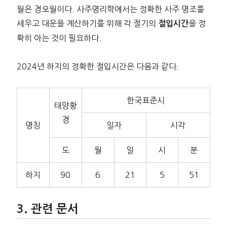
월은 경오월이다. 사주명리학에서는 정확한 사주 명조를
세우고 대운을 계산하기를 위해 각 절기의
을 정
절입시간
확히 아는 것이 필요하다.
2024년 하지의 정확한 절입시간은 다음과 같다.
한국표준시
태양황
경
명칭
일자
시각
도
월
일
시
분
하지
90
6
21
5
51
관련 문서