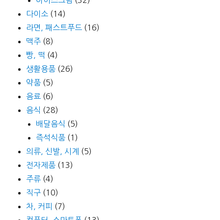
아이스크림
(32)
다이소
(14)
라면, 패스트푸드
(16)
맥주
(8)
빵, 떡
(4)
생활용품
(26)
약품
(5)
음료
(6)
음식
(28)
배달음식
(5)
즉석식품
(1)
의류, 신발, 시계
(5)
전자제품
(13)
주류
(4)
직구
(10)
차, 커피
(7)