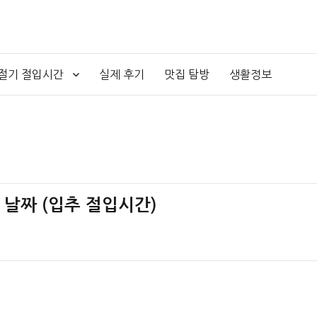
4절기 절입시간
실제 후기
맛집 탐방
생활정보
간 날짜 (입추 절입시간)