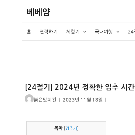
베베얌
홈
연락하기
체험기
국내여행
2
[24절기] 2024년 정확한 입추 시
글
작
붉은맛치킨
2023년 11월 18일
쓴
성
이
일
자
목차
[
감추기
]