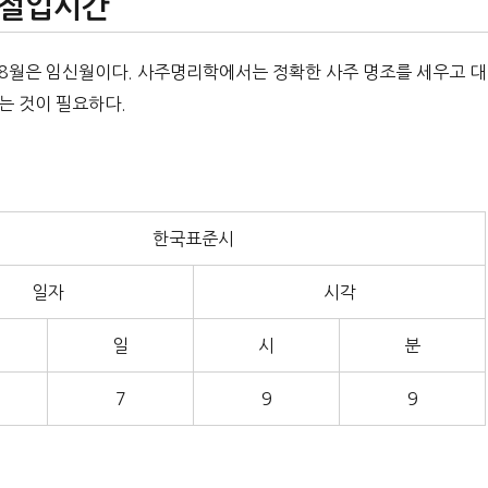
 절입시간
 8월은 임신월이다. 사주명리학에서는 정확한 사주 명조를 세우고 대
는 것이 필요하다.
한국표준시
일자
시각
일
시
분
7
9
9