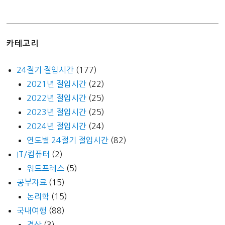
카테고리
24절기 절입시간
(177)
2021년 절입시간
(22)
2022년 절입시간
(25)
2023년 절입시간
(25)
2024년 절입시간
(24)
연도별 24절기 절입시간
(82)
IT/컴퓨터
(2)
워드프레스
(5)
공부자료
(15)
논리학
(15)
국내여행
(88)
경상
(3)