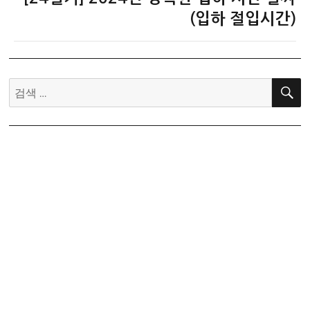
음
(입하 절입시간)
글:
검
색: