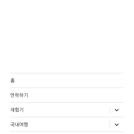
홈
연락하기
하
체험기
위
메
뉴
하
국내여행
확
위
장
메