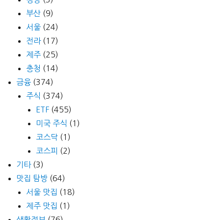
부산
(9)
서울
(24)
전라
(17)
제주
(25)
충청
(14)
금융
(374)
주식
(374)
ETF
(455)
미국 주식
(1)
코스닥
(1)
코스피
(2)
기타
(3)
맛집 탐방
(64)
서울 맛집
(18)
제주 맛집
(1)
생활정보
(76)