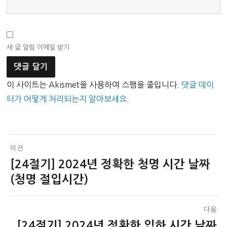
새 글 알림 이메일 받기
이 사이트는 Akismet을 사용하여 스팸을 줄입니다.
댓글 데이
터가 어떻게 처리되는지 알아보세요.
글
이전
[24절기] 2024년 정확한 청명 시간 날짜
이
탐
전
(청명 절입시간)
색
글:
다음
[24절기] 2024년 정확한 입하 시간 날짜
다