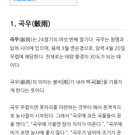
곡우
(穀雨)
(穀雨)는 24절기의 여섯 번째 절기다. 곡우는 청명과
곡우
입하 사이에 있으며, 음력 3월 중순경으로, 양력 4월 20일
무렵에 해당한다. 천체로는 태양 황경이 30도가 되는 때
이다.
곡우(穀雨)의 의미는 봄비[雨]가 내려 백곡[穀]을 기름지
게 한다는 뜻이다.
곡우 무렵이면 못자리를 마련하는 것부터 해서 본격적으
로 농사철이 시작된다. 그래서 “곡우에 모든 곡물들이 잠
을 깬다.”, “곡우에 가물면 땅이 석자가 마른다.”, “곡우에
비가 오면 농사에 좋지 않다.”, “곡우가 넘어야 조기가 운