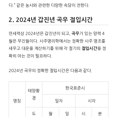
다.” 같은 농사와 관련한 다양한 속담이 전한다.
2024년 갑진년 곡우 절입시간
만세력상 2024년은 갑진년이 되고,
가 있는 양력 4
곡우
월은 무진월이다. 사주명리학에서는 정확한 사주 명조를
세우고 대운을 계산하기를 위해 각 절기의
을 정
절입시간
확히 아는 것이 필요하다.
2024년 곡우의 정확한 절입시간은 다음과 같다.
한국표준시
태양황
경
명칭
일자
시각
도
월
일
시
분