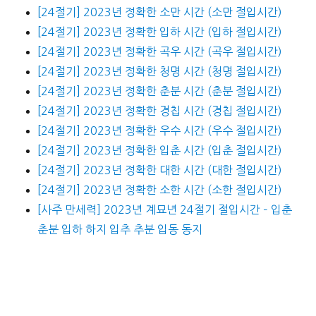
[24절기] 2023년 정확한 소만 시간 (소만 절입시간)
[24절기] 2023년 정확한 입하 시간 (입하 절입시간)
[24절기] 2023년 정확한 곡우 시간 (곡우 절입시간)
[24절기] 2023년 정확한 청명 시간 (청명 절입시간)
[24절기] 2023년 정확한 춘분 시간 (춘분 절입시간)
[24절기] 2023년 정확한 경칩 시간 (경칩 절입시간)
[24절기] 2023년 정확한 우수 시간 (우수 절입시간)
[24절기] 2023년 정확한 입춘 시간 (입춘 절입시간)
[24절기] 2023년 정확한 대한 시간 (대한 절입시간)
[24절기] 2023년 정확한 소한 시간 (소한 절입시간)
[사주 만세력] 2023년 계묘년 24절기 절입시간 – 입춘
춘분 입하 하지 입추 추분 입동 동지