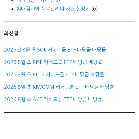
취업성공패키지
(19)
치매검사와 치료관리비 지원 신청기
(6)
최신글
2026년 8월 초 SOL 커버드콜 ETF 배당금 배당률
2026 8월 초 RISE 커버드콜 ETF 배당금 배당률
2026 8월 초 PLUS 커버드콜 ETF 배당금 배당률
2026 8월 초 KIWOOM 커버드콜 ETF 배당금 배당률
2026 8월 초 ACE 커버드콜 ETF 배당금 배당률