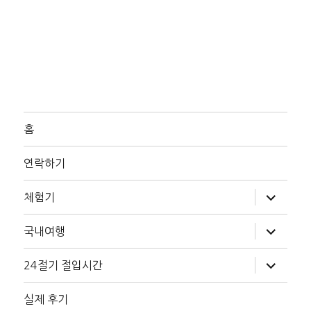
홈
연락하기
하
체험기
위
메
뉴
하
국내여행
확
위
장
메
뉴
하
24절기 절입시간
확
위
장
메
뉴
실제 후기
확