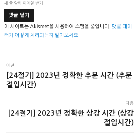
새 글 알림 이메일 받기
이 사이트는 Akismet을 사용하여 스팸을 줄입니다.
댓글 데이
터가 어떻게 처리되는지 알아보세요.
글
이전
[24절기] 2023년 정확한 추분 시간 (추분
이
탐
전
절입시간)
색
글:
다음
[24절기] 2023년 정확한 상강 시간 (상강
다
음
절입시간)
글: