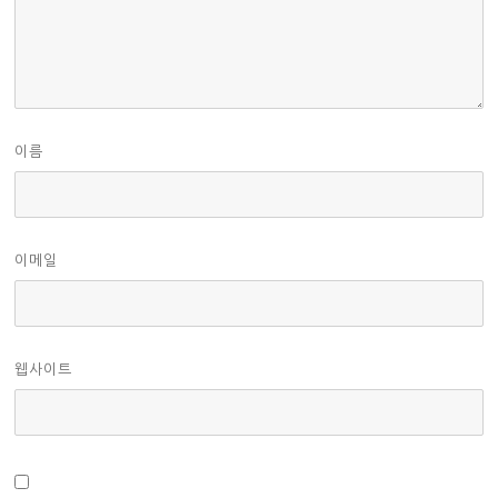
이름
이메일
웹사이트