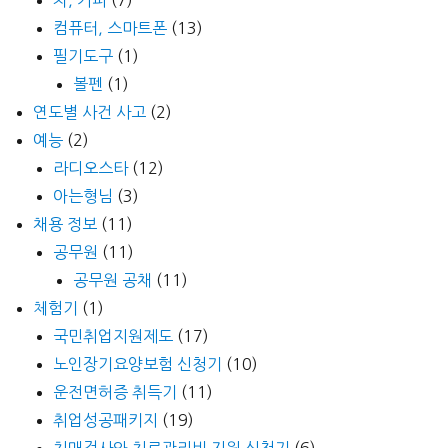
차, 커피
(7)
컴퓨터, 스마트폰
(13)
필기도구
(1)
볼펜
(1)
연도별 사건 사고
(2)
예능
(2)
라디오스타
(12)
아는형님
(3)
채용 정보
(11)
공무원
(11)
공무원 공채
(11)
체험기
(1)
국민취업지원제도
(17)
노인장기요양보험 신청기
(10)
운전면허증 취득기
(11)
취업성공패키지
(19)