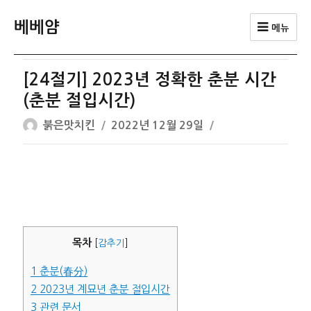
베베얌
메뉴
[24절기] 2023년 정확한 춘분 시간
(춘분 절입시간)
글
작
붉은맛치킨
2022년 12월 29일
쓴
성
이
일
자
목차
[
감추기
]
1
춘분(春分)
2
2023년 계묘년 춘분 절입시간
3
관련 문서