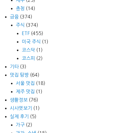
제주
(25)
충청
(14)
금융
(374)
주식
(374)
ETF
(455)
미국 주식
(1)
코스닥
(1)
코스피
(2)
기타
(3)
맛집 탐방
(64)
서울 맛집
(18)
제주 맛집
(1)
생활정보
(76)
시사엿보기
(1)
실제 후기
(5)
가구
(2)