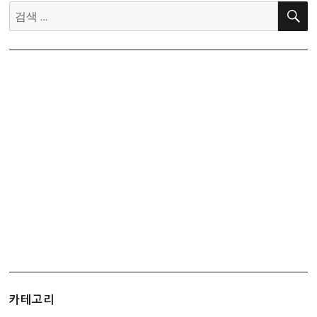
검
색:
카테고리