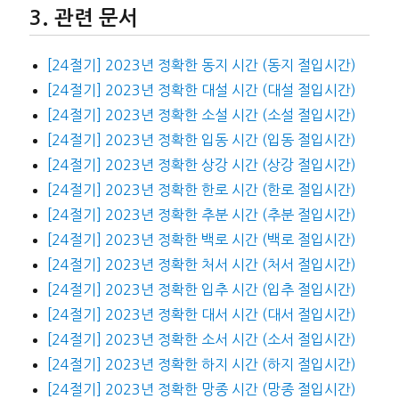
관련 문서
[24절기] 2023년 정확한 동지 시간 (동지 절입시간)
[24절기] 2023년 정확한 대설 시간 (대설 절입시간)
[24절기] 2023년 정확한 소설 시간 (소설 절입시간)
[24절기] 2023년 정확한 입동 시간 (입동 절입시간)
[24절기] 2023년 정확한 상강 시간 (상강 절입시간)
[24절기] 2023년 정확한 한로 시간 (한로 절입시간)
[24절기] 2023년 정확한 추분 시간 (추분 절입시간)
[24절기] 2023년 정확한 백로 시간 (백로 절입시간)
[24절기] 2023년 정확한 처서 시간 (처서 절입시간)
[24절기] 2023년 정확한 입추 시간 (입추 절입시간)
[24절기] 2023년 정확한 대서 시간 (대서 절입시간)
[24절기] 2023년 정확한 소서 시간 (소서 절입시간)
[24절기] 2023년 정확한 하지 시간 (하지 절입시간)
[24절기] 2023년 정확한 망종 시간 (망종 절입시간)