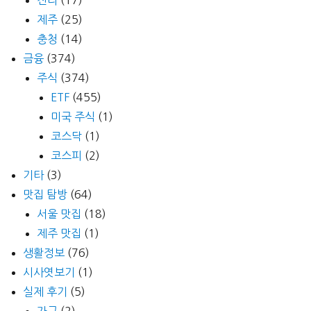
전라
(17)
제주
(25)
충청
(14)
금융
(374)
주식
(374)
ETF
(455)
미국 주식
(1)
코스닥
(1)
코스피
(2)
기타
(3)
맛집 탐방
(64)
서울 맛집
(18)
제주 맛집
(1)
생활정보
(76)
시사엿보기
(1)
실제 후기
(5)