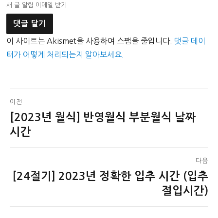
새 글 알림 이메일 받기
이 사이트는 Akismet을 사용하여 스팸을 줄입니다.
댓글 데이
터가 어떻게 처리되는지 알아보세요.
글
이전
[2023년 월식] 반영월식 부분월식 날짜
이
탐
전
시간
색
글:
다음
[24절기] 2023년 정확한 입추 시간 (입추
다
음
절입시간)
글: