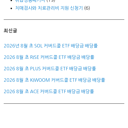
취업성공패키지
(19)
치매검사와 치료관리비 지원 신청기
(6)
최신글
2026년 8월 초 SOL 커버드콜 ETF 배당금 배당률
2026 8월 초 RISE 커버드콜 ETF 배당금 배당률
2026 8월 초 PLUS 커버드콜 ETF 배당금 배당률
2026 8월 초 KIWOOM 커버드콜 ETF 배당금 배당률
2026 8월 초 ACE 커버드콜 ETF 배당금 배당률