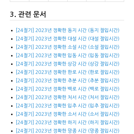
관련 문서
[24절기] 2023년 정확한 동지 시간 (동지 절입시간)
[24절기] 2023년 정확한 대설 시간 (대설 절입시간)
[24절기] 2023년 정확한 소설 시간 (소설 절입시간)
[24절기] 2023년 정확한 입동 시간 (입동 절입시간)
[24절기] 2023년 정확한 상강 시간 (상강 절입시간)
[24절기] 2023년 정확한 한로 시간 (한로 절입시간)
[24절기] 2023년 정확한 추분 시간 (추분 절입시간)
[24절기] 2023년 정확한 백로 시간 (백로 절입시간)
[24절기] 2023년 정확한 처서 시간 (처서 절입시간)
[24절기] 2023년 정확한 입추 시간 (입추 절입시간)
[24절기] 2023년 정확한 소서 시간 (소서 절입시간)
[24절기] 2023년 정확한 하지 시간 (하지 절입시간)
[24절기] 2023년 정확한 망종 시간 (망종 절입시간)