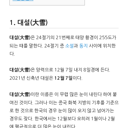
대설(大雪)
은 24절기의 21번째로 태양 황경이 255도가
대설(大雪)
되는 때를 말한다. 24절기 중
소설
과
동지
사이에 위치한
다.
은 양력으로 12월 7일 내지 8일경에 든다.
대설(大雪)
2021년 신축년 대설은
이다.
12월 7일
이란 이름은 이 무렵 많은 눈이 내린다 하여 붙
대설(大雪)
여진 것이다. 그러나 이는 중국 화북 지방의 기후를 기준으
로 한 것으로 한국의 경우 눈이 많이 오지 않고 넘어가는
경우도 잦다. 한국에서는 12월보다 오히려 1월이나 2월
에 평균적으로 더 많은 눈이 내린다.