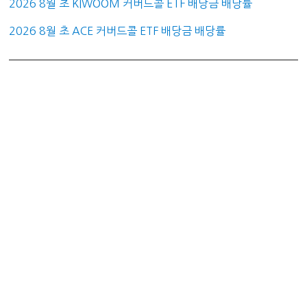
2026 8월 초 KIWOOM 커버드콜 ETF 배당금 배당률
2026 8월 초 ACE 커버드콜 ETF 배당금 배당률