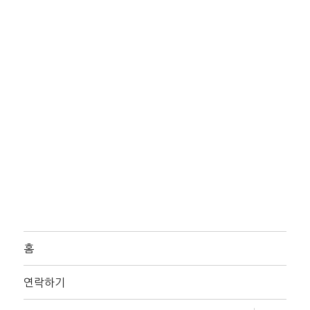
홈
연락하기