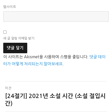
웹사이트
새 글 알림 이메일 받기
이 사이트는 Akismet을 사용하여 스팸을 줄입니다.
댓글 데이
터가 어떻게 처리되는지 알아보세요.
글
이전
[24절기] 2021년 소설 시간 (소설 절입시
이
탐
전
간)
색
글: