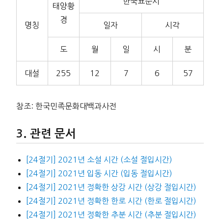
한국표준시
태양황
경
명칭
일자
시각
도
월
일
시
분
대설
255
12
7
6
57
참조: 한국민족문화대백과사전
관련 문서
[24절기] 2021년 소설 시간 (소설 절입시간)
[24절기] 2021년 입동 시간 (입동 절입시간)
[24절기] 2021년 정확한 상강 시간 (상강 절입시간)
[24절기] 2021년 정확한 한로 시간 (한로 절입시간)
[24절기] 2021년 정확한 추분 시간 (추분 절입시간)