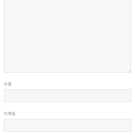
이름
이메일