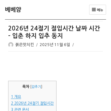
베베얌
메뉴
2026년 24절기 절입시간 날짜 시간
– 입춘 하지 입추 동지
글
작
붉은맛치킨
2025년 11월 6일
쓴
성
이
일
자
목차
[
감추기
]
1
개요
2
2026년 24절기 절입시간
3
관련 문서