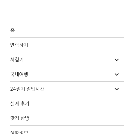
홈
연락하기
하
체험기
위
메
뉴
하
국내여행
확
위
장
메
뉴
하
24절기 절입시간
확
위
장
메
뉴
실제 후기
확
장
맛집 탐방
생활정보