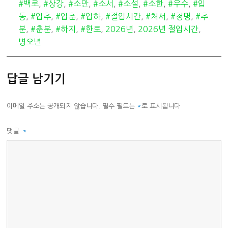
고
#백로
,
#상강
,
#소만
,
#소서
,
#소설
,
#소한
,
#우수
,
#입
리
동
,
#입추
,
#입춘
,
#입하
,
#절입시간
,
#처서
,
#청명
,
#추
분
,
#춘분
,
#하지
,
#한로
,
2026년
,
2026년 절입시간
,
병오년
답글 남기기
이메일 주소는 공개되지 않습니다.
필수 필드는
*
로 표시됩니다
댓글
*