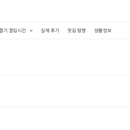
4절기 절입시간
실제 후기
맛집 탐방
생활정보