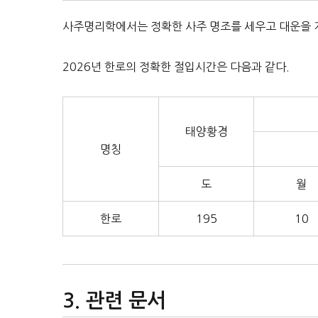
사주명리학에서는 정확한 사주 명조를 세우고 대운을 
2026년 한로의 정확한 절입시간은 다음과 같다.
태양황경
명칭
도
월
한로
195
10
관련 문서