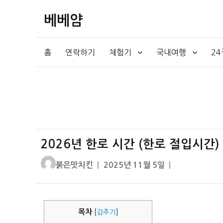
베베얌
홈
연락하기
체험기
국내여행
2
2026년 한로 시간 (한로 절입시간)
글
작
붉은맛치킨
2025년 11월 5일
쓴
성
이
일
자
목차
[
감추기
]