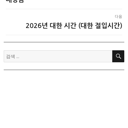
색
글:
다음
2026년 대한 시간 (대한 절입시간)
다
음
글:
검
색: