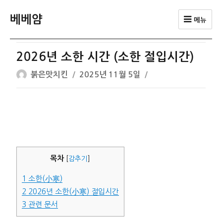
베베얌
메뉴
2026년 소한 시간 (소한 절입시간)
글
작
붉은맛치킨
2025년 11월 5일
쓴
성
이
일
자
목차
[
감추기
]
1
소한(小寒)
2
2026년 소한(小寒) 절입시간
3
관련 문서