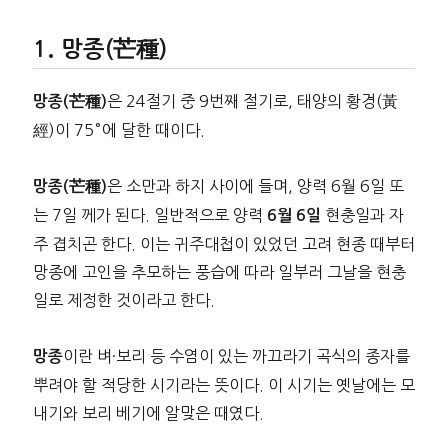
망종(芒種)
은 24절기 중 9번째 절기로, 태양의 황경(黃
망종(芒種)
經)이 75°에 달한 때이다.
은 소만과 하지 사이에 들며, 양력 6월 6일 또
망종(芒種)
는 7일 께가 된다. 일반적으로 양력
현충일과 자
6월 6일
주 겹치곤 한다. 이는 귀주대첩이 있었던 고려 현종 때부터
망종에 고인을 추모하는 풍습에 따라 일부러 그날을 현충
일로 제정한 것이라고 한다.
이란 벼·보리 등 수염이 있는 까끄라기 곡식의 종자를
망종
뿌려야 할 적당한 시기라는 뜻이다. 이 시기는 옛날에는 모
내기와 보리 베기에 알맞은 때였다.