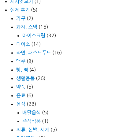
시사엿보기
(1)
실제 후기
(5)
가구
(2)
과자, 스낵
(15)
아이스크림
(32)
다이소
(14)
라면, 패스트푸드
(16)
맥주
(8)
빵, 떡
(4)
생활용품
(26)
약품
(5)
음료
(6)
음식
(28)
배달음식
(5)
즉석식품
(1)
의류, 신발, 시계
(5)