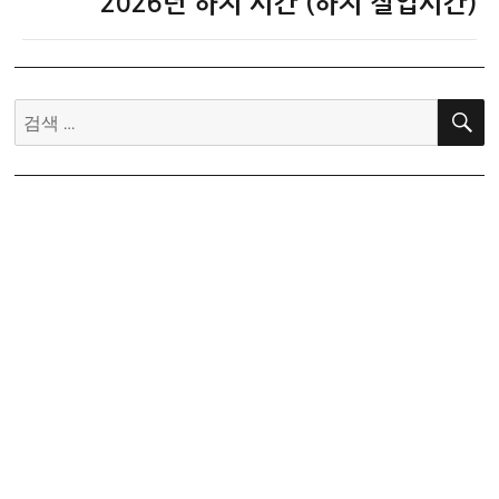
2026년 하지 시간 (하지 절입시간)
다
음
글:
검
색: