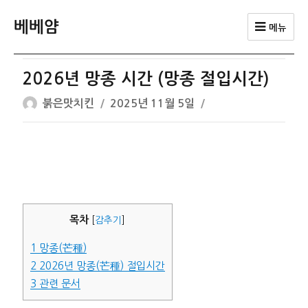
베베얌
메뉴
2026년 망종 시간 (망종 절입시간)
글
작
붉은맛치킨
2025년 11월 5일
쓴
성
이
일
자
목차
[
감추기
]
1
망종(芒種)
2
2026년 망종(芒種) 절입시간
3
관련 문서