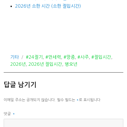
2026년 소한 시간 (소한 절입시간)
카
태
기타
#24절기
,
#만세력
,
#망종
,
#사주
,
#절입시간
,
테
그
2026년
,
2026년 절입시간
,
병오년
고
리
답글 남기기
이메일 주소는 공개되지 않습니다.
필수 필드는
*
로 표시됩니다
댓글
*