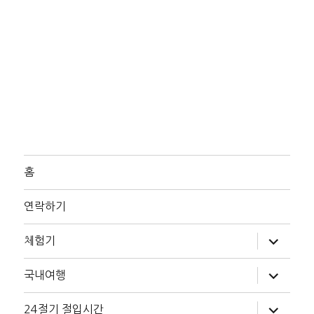
홈
연락하기
하
체험기
위
메
뉴
하
국내여행
확
위
장
메
뉴
하
24절기 절입시간