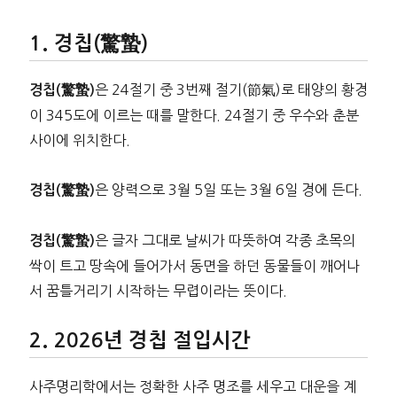
경칩(驚蟄)
은 24절기 중 3번째 절기(節氣)로 태양의 황경
경칩(驚蟄)
이 345도에 이르는 때를 말한다. 24절기 중 우수와 춘분
사이에 위치한다.
은 양력으로 3월 5일 또는 3월 6일 경에 든다.
경칩(驚蟄)
은 글자 그대로 날씨가 따뜻하여 각종 초목의
경칩(驚蟄)
싹이 트고 땅속에 들어가서 동면을 하던 동물들이 깨어나
서 꿈틀거리기 시작하는 무렵이라는 뜻이다.
2026년 경칩 절입시간
사주명리학에서는 정확한 사주 명조를 세우고 대운을 계