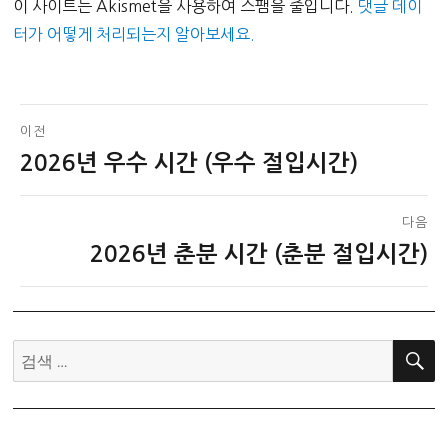
이 사이트는 Akismet을 사용하여 스팸을 줄입니다.
댓글 데이
터가 어떻게 처리되는지 알아보세요.
글
이전
2026년 우수 시간 (우수 절입시간)
이
탐
전
색
글:
다음
2026년 춘분 시간 (춘분 절입시간)
다
음
글:
검
색: