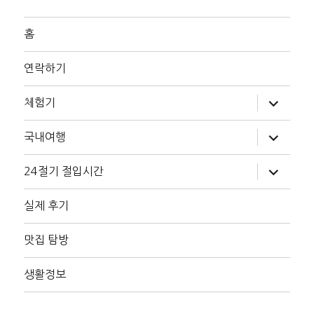
홈
연락하기
하
체험기
위
메
뉴
하
국내여행
확
위
장
메
뉴
하
24절기 절입시간
확
위
장
메
뉴
실제 후기
확
장
맛집 탐방
생활정보