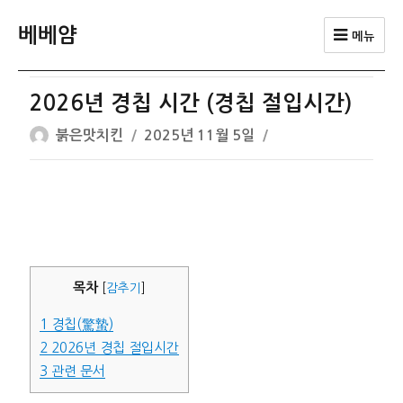
베베얌
메뉴
2026년 경칩 시간 (경칩 절입시간)
글
작
붉은맛치킨
2025년 11월 5일
쓴
성
이
일
자
목차
[
감추기
]
1
경칩(驚蟄)
2
2026년 경칩 절입시간
3
관련 문서