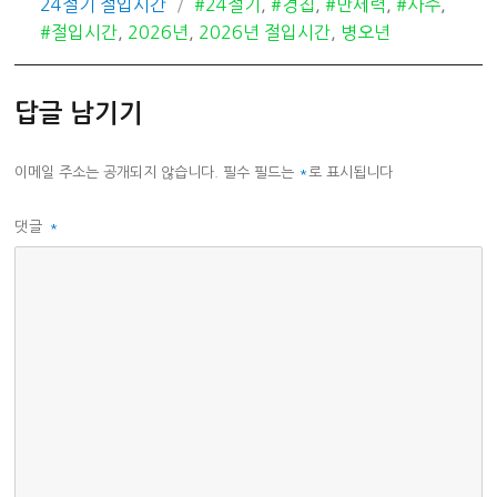
카
태
24절기 절입시간
#24절기
,
#경칩
,
#만세력
,
#사주
,
테
그
#절입시간
,
2026년
,
2026년 절입시간
,
병오년
고
리
답글 남기기
이메일 주소는 공개되지 않습니다.
필수 필드는
*
로 표시됩니다
댓글
*