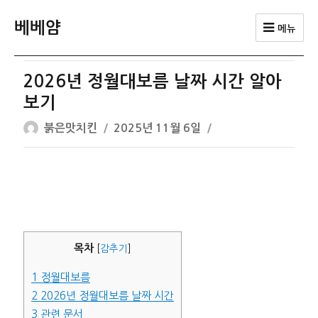
베베얌
메뉴
2026년 정월대보름 날짜 시간 알아
보기
글
작
붉은맛치킨
2025년 11월 6일
쓴
성
이
일
자
목차
[
감추기
]
1
정월대보름
2
2026년 정월대보름 날짜 시간
3
관련 문서