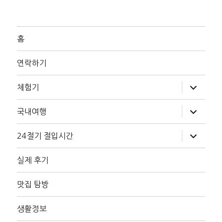
홈
연락하기
하
체험기
위
메
뉴
하
국내여행
확
위
장
메
뉴
하
24절기 절입시간
확
위
장
메
뉴
실제 후기
확
장
맛집 탐방
생활정보