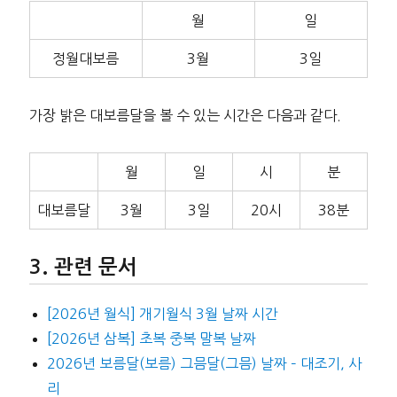
월
일
정월대보름
3월
3일
가장 밝은 대보름달을 볼 수 있는 시간은 다음과 같다.
월
일
시
분
대보름달
3월
3일
20시
38분
관련 문서
[2026년 월식] 개기월식 3월 날짜 시간
[2026년 삼복] 초복 중복 말복 날짜
2026년 보름달(보름) 그믐달(그믐) 날짜 – 대조기, 사
리