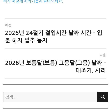
터가 어떻게 처리되는지 알아보세요.
글
이전
2026년 24절기 절입시간 날짜 시간 – 입
이
탐
전
춘 하지 입추 동지
색
글:
다음
2026년 보름달(보름) 그믐달(그믐) 날짜 –
다
음
대조기, 사리
글:
검
색: