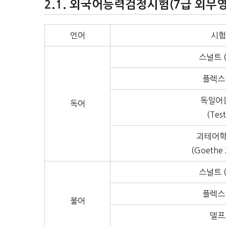
외국어능력검정시험(7급 외무영
언어
시험
스널트 (
플렉스 
독일어
독어
(Tes
괴테어
(Goethe Z
스널트 (
플렉스 
불어
델프