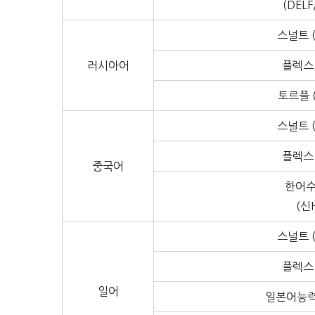
(DELF
스널트 (
러시아어
플렉스 
토르플 (
스널트 (
플렉스 
중국어
한어
(신
스널트 (
플렉스 
일어
일본어능력시