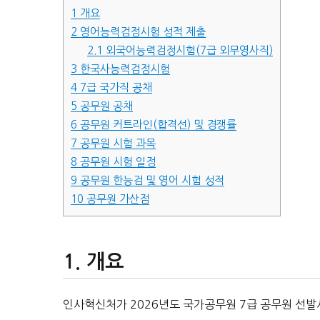
1
개요
2
영어능력검정시험 성적 제출
2.1
외국어능력검정시험(7급 외무영사직)
3
한국사능력검정시험
4
7급 국가직 공채
5
공무원 공채
6
공무원 커트라인(합격선) 및 경쟁률
7
공무원 시험 과목
8
공무원 시험 일정
9
공무원 한능검 및 영어 시험 성적
10
공무원 가산점
개요
인사혁신처가 2026년도 국가공무원 7급 공무원 선발