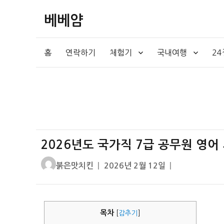
베베얌
홈
연락하기
체험기
국내여행
2
2026년도 국가직 7급 공무원 영어
글
작
붉은맛치킨
2026년 2월 12일
쓴
성
이
일
자
목차
[
감추기
]