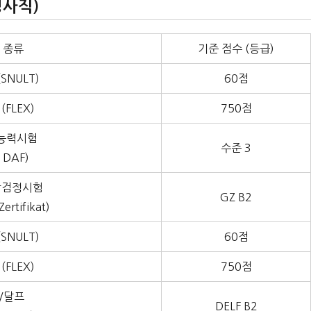
사직)
 종류
기준 점수 (등급)
SNULT)
60점
(FLEX)
750점
능력시험
수준 3
t DAF)
학검정시험
GZ B2
ertifikat)
SNULT)
60점
(FLEX)
750점
/달프
DELF B2