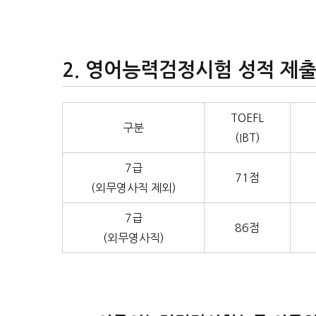
영어능력검정시험 성적 제
TOEFL
구분
(IBT)
7급
71점
(외무영사직 제외)
7급
86점
(외무영사직)