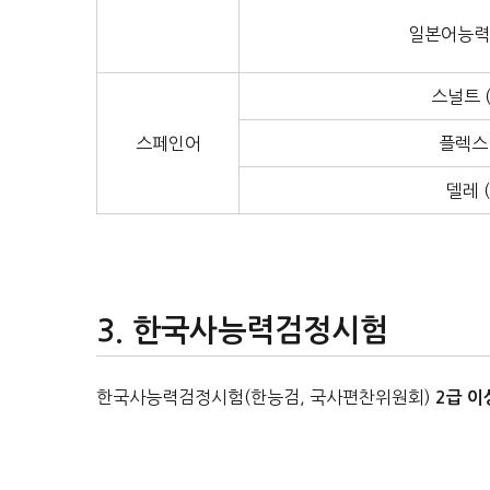
일본어능력시
스널트 (
스페인어
플렉스 
델레 (
한국사능력검정시험
한국사능력검정시험(한능검, 국사편찬위원회)
2급 이