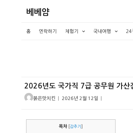
베베얌
홈
연락하기
체험기
국내여행
2
2026년도 국가직 7급 공무원 가산
글
작
붉은맛치킨
2026년 2월 12일
쓴
성
이
일
자
목차
[
감추기
]