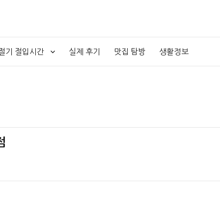
4절기 절입시간
실제 후기
맛집 탐방
생활정보
점