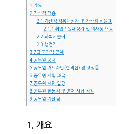
1
개요
2
가산점 적용
2.1
가산점 적용대상자 및 가산점 비율표
2.1.1
취업지원대상자 및 의사상자 등
2.2
과학기술직
2.3
행정직
3
7급 국가직 공채
4
공무원 공채
5
공무원 커트라인(합격선) 및 경쟁률
6
공무원 시험 과목
7
공무원 시험 일정
8
공무원 한능검 및 영어 시험 성적
9
공무원 가산점
개요