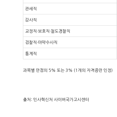
관세직
감사직
교정직·보호직·철도경찰직
검찰직·마약수사직
통계직
과목별 만점의 5% 또는 3% (1개의 자격증만 인정)
출처: 인사혁신처 사이버국가고시센터