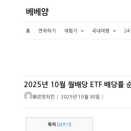
베베얌
홈
연락하기
체험기
국내여행
2
2025년 10월 월배당 ETF 배당률 
글
작
붉은맛치킨
2025년 10월 30일
쓴
성
이
일
자
목차
[
감추기
]