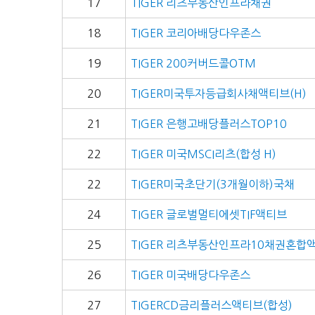
17
TIGER 리츠부동산인프라채권
18
TIGER 코리아배당다우존스
19
TIGER 200커버드콜OTM
20
TIGER미국투자등급회사채액티브(H)
21
TIGER 은행고배당플러스TOP10
22
TIGER 미국MSCI리츠(합성 H)
22
TIGER미국초단기(3개월이하)국채
24
TIGER 글로벌멀티에셋TIF액티브
25
TIGER 리츠부동산인프라10채권혼합
26
TIGER 미국배당다우존스
27
TIGERCD금리플러스액티브(합성)