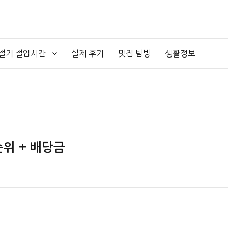
4절기 절입시간
실제 후기
맛집 탐방
생활정보
순위 + 배당금