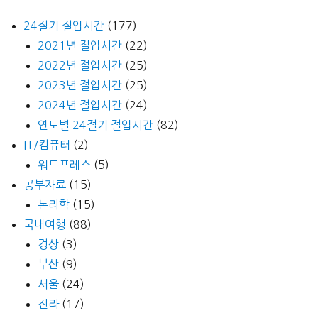
24절기 절입시간
(177)
2021년 절입시간
(22)
2022년 절입시간
(25)
2023년 절입시간
(25)
2024년 절입시간
(24)
연도별 24절기 절입시간
(82)
IT/컴퓨터
(2)
워드프레스
(5)
공부자료
(15)
논리학
(15)
국내여행
(88)
경상
(3)
부산
(9)
서울
(24)
전라
(17)