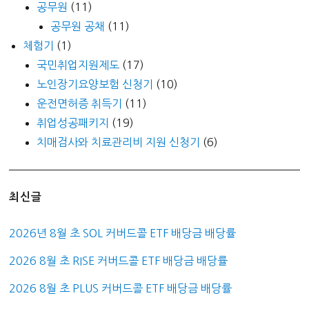
공무원
(11)
공무원 공채
(11)
체험기
(1)
국민취업지원제도
(17)
노인장기요양보험 신청기
(10)
운전면허증 취득기
(11)
취업성공패키지
(19)
치매검사와 치료관리비 지원 신청기
(6)
최신글
2026년 8월 초 SOL 커버드콜 ETF 배당금 배당률
2026 8월 초 RISE 커버드콜 ETF 배당금 배당률
2026 8월 초 PLUS 커버드콜 ETF 배당금 배당률