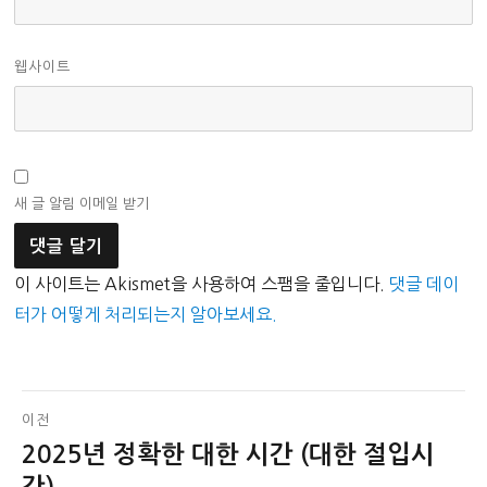
웹사이트
새 글 알림 이메일 받기
이 사이트는 Akismet을 사용하여 스팸을 줄입니다.
댓글 데이
터가 어떻게 처리되는지 알아보세요.
글
이전
2025년 정확한 대한 시간 (대한 절입시
이
탐
전