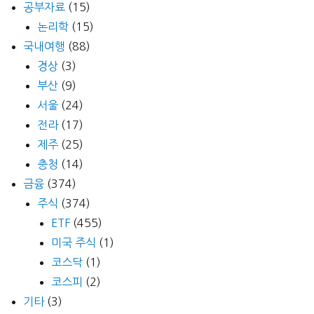
공부자료
(15)
논리학
(15)
국내여행
(88)
경상
(3)
부산
(9)
서울
(24)
전라
(17)
제주
(25)
충청
(14)
금융
(374)
주식
(374)
ETF
(455)
미국 주식
(1)
코스닥
(1)
코스피
(2)
기타
(3)