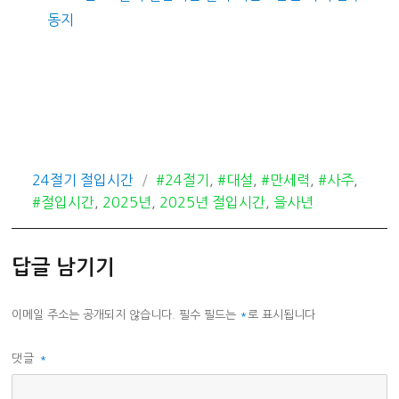
동지
카
태
24절기 절입시간
#24절기
,
#대설
,
#만세력
,
#사주
,
테
그
#절입시간
,
2025년
,
2025년 절입시간
,
을사년
고
리
답글 남기기
이메일 주소는 공개되지 않습니다.
필수 필드는
*
로 표시됩니다
댓글
*