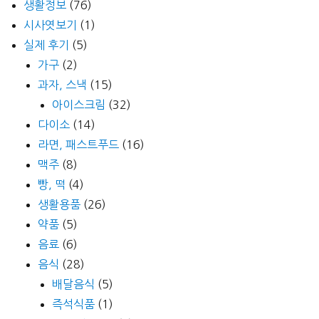
생활정보
(76)
시사엿보기
(1)
실제 후기
(5)
가구
(2)
과자, 스낵
(15)
아이스크림
(32)
다이소
(14)
라면, 패스트푸드
(16)
맥주
(8)
빵, 떡
(4)
생활용품
(26)
약품
(5)
음료
(6)
음식
(28)
배달음식
(5)
즉석식품
(1)