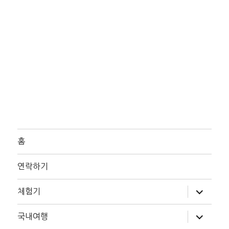
홈
연락하기
하
체험기
위
메
뉴
하
국내여행
확
위