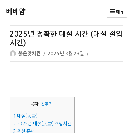
베베얌
메뉴
2025년 정확한 대설 시간 (대설 절입
시간)
글
작
붉은맛치킨
2025년 3월 23일
쓴
성
이
일
자
목차
[
감추기
]
1
대설(大雪)
2
2025년 대설(大雪) 절입시간
3
관련 문서