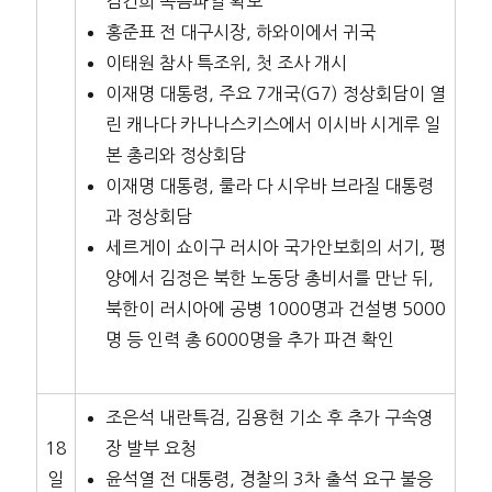
김건희 녹음파일 확보
홍준표 전 대구시장, 하와이에서 귀국
이태원 참사 특조위, 첫 조사 개시
이재명 대통령, 주요 7개국(G7) 정상회담이 열
린 캐나다 카나나스키스에서 이시바 시게루 일
본 총리와 정상회담
이재명 대통령, 룰라 다 시우바 브라질 대통령
과 정상회담
세르게이 쇼이구 러시아 국가안보회의 서기, 평
양에서 김정은 북한 노동당 총비서를 만난 뒤,
북한이 러시아에 공병 1000명과 건설병 5000
명 등 인력 총 6000명을 추가 파견 확인
조은석 내란특검, 김용현 기소 후 추가 구속영
18
장 발부 요청
일
윤석열 전 대통령, 경찰의 3차 출석 요구 불응