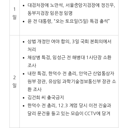
대검차장에 노만석, 서울중앙지검장에 정진우,
1
동부지검장 임은정 임명
일
윤 전 대통령, “오는 토요일(5일) 특검 출석”
상법 개정안 여야 합의, 3일 국회 본회의에서
처리
채상병 특검, 임성근 전 해병대 1사단장 소환
조사
내란 특검, 한덕수 전 총리, 안덕근 산업통상자
2
원부 장관, 유상임 과학기술정보통신부 장관 소
일
환 조사
김건희 씨 출국금지
한덕수 전 총리, 12.3 계엄 당시 이전 진술과
달리 문건을 들고 있는 모습이 CCTV에 담겨