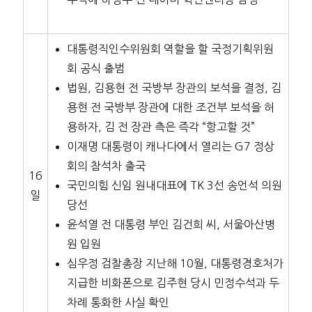
대통령직인수위원회 역할을 할 국정기획위원
회 공식 출범
법원, 김용현 전 국방부 장관의 보석을 결정, 김
용현 전 국방부 장관에 대한 조건부 보석을 허
용하자, 김 전 장관 측은 즉각 “항고할 것”
이재명 대통령이 캐나다에서 열리는 G7 정상
회의 참석차 출국
16
국민의힘 신임 원내대표에 TK 3선 송언석 의원
일
당선
윤석열 전 대통령 부인 김건희 씨, 서울아산병
원 입원
심우정 검찰총장 지난해 10월, 대통령경호처가
지급한 비화폰으로 김주현 당시 민정수석과 두
차례 통화한 사실 확인