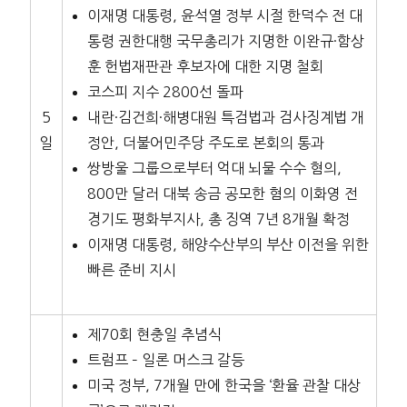
이재명 대통령, 윤석열 정부 시절 한덕수 전 대
통령 권한대행 국무총리가 지명한 이완규·함상
훈 헌법재판관 후보자에 대한 지명 철회
코스피 지수 2800선 돌파
5
내란·김건희·해병대원 특검법과 검사징계법 개
일
정안, 더불어민주당 주도로 본회의 통과
쌍방울 그룹으로부터 억대 뇌물 수수 혐의,
800만 달러 대북 송금 공모한 혐의 이화영 전
경기도 평화부지사, 총 징역 7년 8개월 확정
이재명 대통령, 해양수산부의 부산 이전을 위한
빠른 준비 지시
제70회 현충일 추념식
트럼프 – 일론 머스크 갈등
미국 정부, 7개월 만에 한국을 ‘환율 관찰 대상