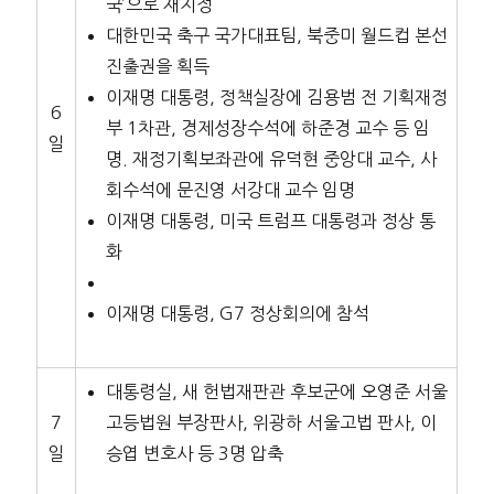
국’으로 재지정
대한민국 축구 국가대표팀, 북중미 월드컵 본선
진출권을 획득
이재명 대통령, 정책실장에 김용범 전 기획재정
6
부 1차관, 경제성장수석에 하준경 교수 등 임
일
명. 재정기획보좌관에 유덕현 중앙대 교수, 사
회수석에 문진영 서강대 교수 임명
이재명 대통령, 미국 트럼프 대통령과 정상 통
화
이재명 대통령, G7 정상회의에 참석
대통령실, 새 헌법재판관 후보군에 오영준 서울
7
고등법원 부장판사, 위광하 서울고법 판사, 이
일
승엽 변호사 등 3명 압축