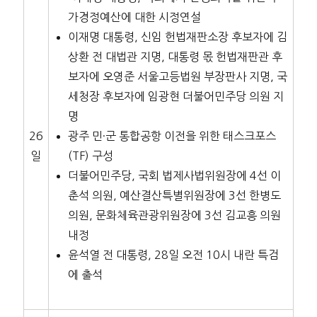
가경정예산에 대한 시정연설
이재명 대통령, 신임 헌법재판소장 후보자에 김
상환 전 대법관 지명, 대통령 몫 헌법재판관 후
보자에 오영준 서울고등법원 부장판사 지명, 국
세청장 후보자에 임광현 더불어민주당 의원 지
명
26
광주 민·군 통합공항 이전을 위한 태스크포스
일
(TF) 구성
더불어민주당, 국회 법제사법위원장에 4선 이
춘석 의원, 예산결산특별위원장에 3선 한병도
의원, 문화체육관광위원장에 3선 김교흥 의원
내정
윤석열 전 대통령, 28일 오전 10시 내란 특검
에 출석