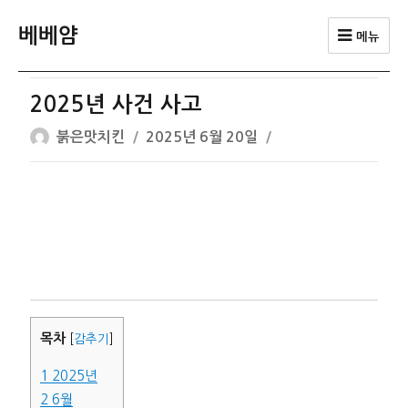
베베얌
메뉴
2025년 사건 사고
글
작
붉은맛치킨
2025년 6월 20일
쓴
성
이
일
자
목차
[
감추기
]
1
2025년
2
6월