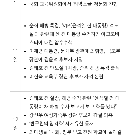
국회 교육위원회에서 ‘리박스쿨’ 청문회 진행
순직 해병 특검, ‘VIP(윤석열 전 대통령) 격노
설’과 관련해 윤 전 대통령 주거지인 아크로비
스타에 대한 압수수색
11
이재명 대통령, 문체부 장관에 최휘영, 국토부
일
장관에 김윤덕 후보자 지명
김태효 전 안보실 1차장, 순직 해병 특검 출석
이진숙 교육부 장관 후보자 자격 논란
김태효 전 실장, 해병 순직 관련 “윤석열 전 대
통령이 채 해병 수사 보고서 보고 화를 냈다”
강선우 여성가족부 장관 후보자 갑질 의혹
12
‘반구천의 암각화’ 세계유산 등재
일
의대생들 “국회, 정부 믿고 전원 학교에 돌아갈