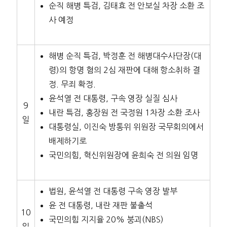
순직 해병 특검, 김태효 전 안보실 차장 소환 조
사 예정
해병 순직 특검, 박정훈 전 해병대수사단장(대
령)의 항명 혐의 2심 재판에 대해 항소취하 결
정. 무죄 확정.
윤석열 전 대통령, 구속 영장 실질 심사
9
내란 특검, 홍장원 전 국정원 1차장 소환 조사
일
대통령실, 이진숙 방통위 위원장 국무회의에서
배제하기로
국민의힘, 혁신위원장에 윤희숙 전 의원 임명
법원, 윤석열 전 대통령 구속 영장 발부
윤 전 대통령, 내란 재판 불출석
10
국민의힘 지지율 20% 붕괴(NBS)
일