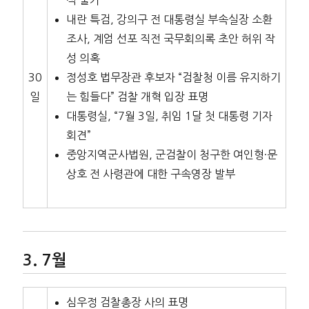
내란 특검, 강의구 전 대통령실 부속실장 소환
조사, 계엄 선포 직전 국무회의록 초안 허위 작
성 의혹
30
정성호 법무장관 후보자 “검찰청 이름 유지하기
일
는 힘들다” 검찰 개혁 입장 표명
대통령실, “7월 3일, 취임 1달 첫 대통령 기자
회견”
중앙지역군사법원, 군검찰이 청구한 여인형·문
상호 전 사령관에 대한 구속영장 발부
7월
심우정 검찰총장 사의 표명