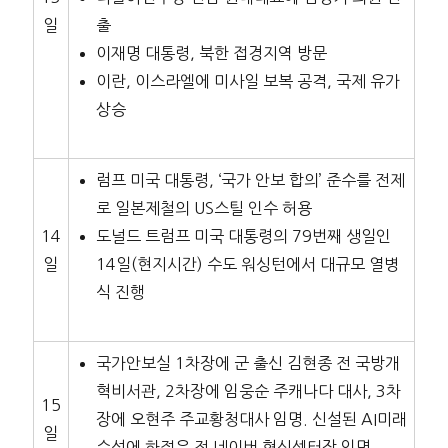
일
출
이재명 대통령, 북한 접경지역 방문
이란, 이스라엘에 미사일 보복 공격, 국제 유가
상승
럼프 미국 대통령, ‘국가 안보 합의’ 준수를 전제
로 일본제철의 US스틸 인수 허용
14
도널드 트럼프 미국 대통령의 79번째 생일인
일
14일(현지시간) 수도 워싱턴에서 대규모 열병
식 진행
국가안보실 1차장에 군 출신 김현종 전 국방개
혁비서관, 2차장에 임웅순 주캐나다 대사, 3차
15
장에 오현주 주교황청대사 임명. 신설된 AI미래
일
수석에 하정우 전 네이버 혁신센터장 임명