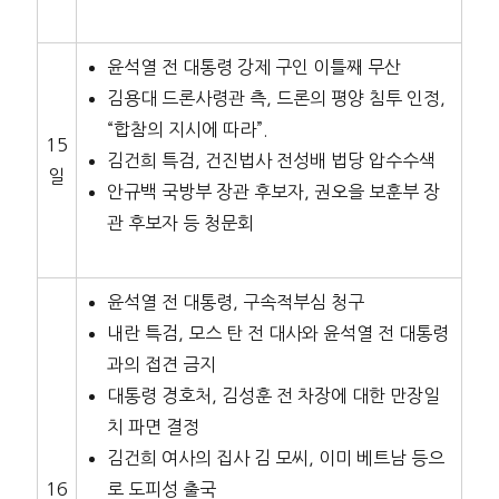
윤석열 전 대통령 강제 구인 이틀째 무산
김용대 드론사령관 측, 드론의 평양 침투 인정,
“합참의 지시에 따라”.
15
김건희 특검, 건진법사 전성배 법당 압수수색
일
안규백 국방부 장관 후보자, 권오을 보훈부 장
관 후보자 등 청문회
윤석열 전 대통령, 구속적부심 청구
내란 특검, 모스 탄 전 대사와 윤석열 전 대통령
과의 접견 금지
대통령 경호처, 김성훈 전 차장에 대한 만장일
치 파면 결정
김건희 여사의 집사 김 모씨, 이미 베트남 등으
16
로 도피성 출국