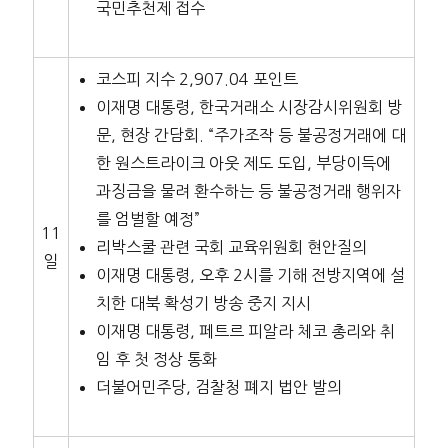
국민추천제 접수
코스피 지수 2,907.04 포인트
이재명 대통령, 한국거래소 시장감시위원회 방
문, 현장 간담회. “주가조작 등 불공정거래에 대
한 원스트라이크 아웃 제도 도입, 부당이득에
과징금을 물려 환수하는 등 불공정거래 행위자
를 엄벌할 예정”
11
리박스쿨 관련 국회 교육위원회 현안질의
일
이재명 대통령, 오후 2시를 기해 전방지역에 설
치한 대북 확성기 방송 중지 지시
이재명 대통령, 페트르 피알라 체코 총리와 취
임 후 첫 정상 통화
더불어민주당, 검찰청 폐지 법안 발의