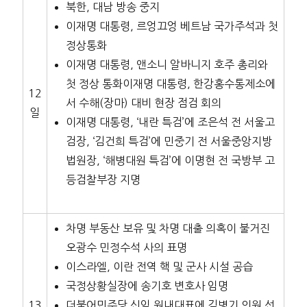
북한, 대남 방송 중지
이재명 대통령, 르엉끄엉 베트남 국가주석과 첫
정상통화
이재명 대통령, 앤소니 알바니지 호주 총리와
첫 정상 통화이재명 대통령, 한강홍수통제소에
12
서 수해(장마) 대비 현장 점검 회의
일
이재명 대통령, ‘내란 특검’에 조은석 전 서울고
검장, ‘김건희 특검’에 민중기 전 서울중앙지방
법원장, ‘해병대원 특검’에 이명현 전 국방부 고
등검찰부장 지명
차명 부동산 보유 및 차명 대출 의혹이 불거진
오광수 민정수석 사의 표명
이스라엘, 이란 전역 핵 및 군사 시설 공습
국정상황실장에 송기호 변호사 임명
13
더불어민주당 신임 원내대표에 김병기 의원 선