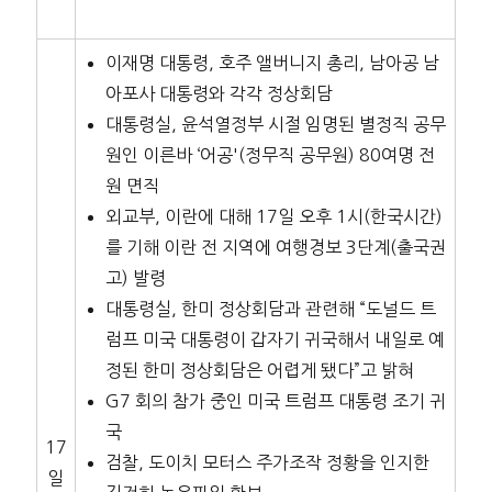
이재명 대통령, 호주 앨버니지 총리, 남아공 남
아포사 대통령와 각각 정상회담
대통령실, 윤석열정부 시절 임명된 별정직 공무
원인 이른바 ‘어공'(정무직 공무원) 80여명 전
원 면직
외교부, 이란에 대해 17일 오후 1시(한국시간)
를 기해 이란 전 지역에 여행경보 3단계(출국권
고) 발령
대통령실, 한미 정상회담과 관련해 “도널드 트
럼프 미국 대통령이 갑자기 귀국해서 내일로 예
정된 한미 정상회담은 어렵게 됐다”고 밝혀
G7 회의 참가 중인 미국 트럼프 대통령 조기 귀
국
17
검찰, 도이치 모터스 주가조작 정황을 인지한
일