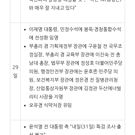
와 매우 잘 지내고 있다”
이재명 대통령, 민정수석에 봉욱·경청통합수석
에 전성환 임명
부총리 겸 기획재정부 장관에 구윤철 전 국무조
정실장, 부총리 겸 교육부 장관에 이진숙 전 충
남대 총장, 법무부 장관에 정성호 더불어민주당
29
의원, 행정안전부 장관에는 윤호중 민주당 의
일
원, 보건복지부 장관에 정은경 전 질병관리청
장, 산업통상자원부 장관에 김정관 두산에너빌
리티 사장을 지명
오유경 식약처장 유임
윤석열 전 대통령 측 “내일(31일) 특검 조사 출
석 불가”