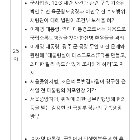
군사법원, 12·3 내란 사건과 관련 구속 기소된
박안수 전 육군참모총장과 이진우 전 수도방위
사령관에 대해 법원이 조건부 보석을 허가
이재명 대통령, 역대 대통령으로서는 처음으로
국립소록도병원을 찾아 한센병 환우들을 격려
이재명 대통령, 광주 군 공항 무안 이전 문제와
25
관련해 “대통령실에 태스크포스(TF)를 만들고,
일
최대한 빨리 속도감 있게 조사하게 하라”고 지
시
서울중앙지법, 조은석 특별검사팀이 청구한 윤
석열 전 대통령의 체포영장 기각
서울중앙지법, 위계에 의한 공무집행방해 혐의
등을 받는 김용현 전 국방부 장관의 구속영장
발부
이재명 대통령, 국회에서 민생회복을 위한 추