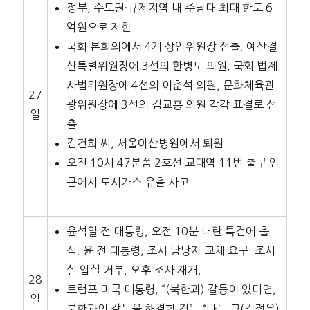
정부, 수도권·규제지역 내 주담대 최대 한도 6
억원으로 제한
국회 본회의에서 4개 상임위원장 선출. 예산결
산특별위원장에 3선의 한병도 의원, 국회 법제
사법위원장에 4선의 이춘석 의원, 문화체육관
27
광위원장에 3선의 김교흥 의원 각각 표결로 선
일
출
김건희 씨, 서울아산병원에서 퇴원
오전 10시 47분쯤 2호선 교대역 11번 출구 인
근에서 도시가스 유출 사고
윤석열 전 대통령, 오전 10분 내란 특검에 출
석. 윤 전 대통령, 조사 담당자 교체 요구. 조사
실 입실 거부. 오후 조사 재개.
28
트럼프 미국 대통령, “(북한과) 갈등이 있다면,
일
북한과의 갈등을 해결할 것”,
“나는 그(김정은)