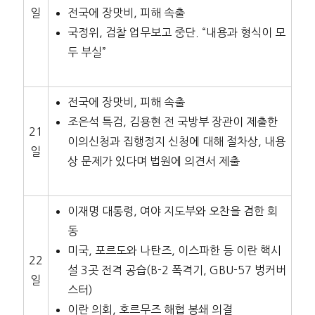
일
전국에 장맛비, 피해 속출
국정위, 검찰 업무보고 중단. “내용과 형식이 모
두 부실”
전국에 장맛비, 피해 속출
조은석 특검, 김용현 전 국방부 장관이 제출한
21
이의신청과 집행정지 신청에 대해 절차상, 내용
일
상 문제가 있다며 법원에 의견서 제출
이재명 대통령, 여야 지도부와 오찬을 겸한 회
동
미국, 포르도와 나탄즈, 이스파한 등 이란 핵시
22
설 3곳 전격 공습(B-2 폭격기, GBU-57 벙커버
일
스터)
이란 의회, 호르무즈 해협 봉쇄 의결