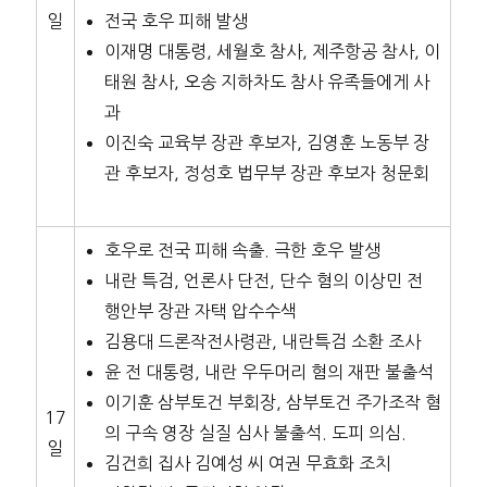
일
전국 호우 피해 발생
이재명 대통령, 세월호 참사, 제주항공 참사, 이
태원 참사, 오송 지하차도 참사 유족들에게 사
과
이진숙 교육부 장관 후보자, 김영훈 노동부 장
관 후보자, 정성호 법무부 장관 후보자 청문회
호우로 전국 피해 속출. 극한 호우 발생
내란 특검, 언론사 단전, 단수 혐의 이상민 전
행안부 장관 자택 압수수색
김용대 드론작전사령관, 내란특검 소환 조사
윤 전 대통령, 내란 우두머리 혐의 재판 불출석
이기훈 삼부토건 부회장, 삼부토건 주가조작 혐
17
의 구속 영장 실질 심사 불출석. 도피 의심.
일
김건희 집사 김예성 씨 여권 무효화 조치