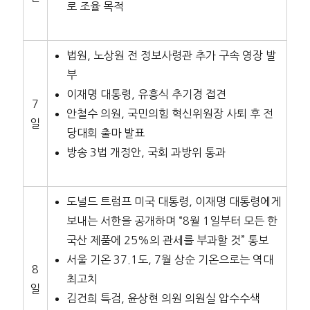
로 조율 목적
법원, 노상원 전 정보사령관 추가 구속 영장 발
부
이재명 대통령, 유흥식 추기경 접견
7
안철수 의원, 국민의힘 혁신위원장 사퇴 후 전
일
당대회 출마 발표
방송 3법 개정안, 국회 과방위 통과
도널드 트럼프 미국 대통령, 이재명 대통령에게
보내는 서한을 공개하며 “8월 1일부터 모든 한
국산 제품에 25%의 관세를 부과할 것” 통보
서울 기온 37.1도, 7월 상순 기온으로는 역대
8
최고치
일
김건희 특검, 윤상현 의원 의원실 압수수색