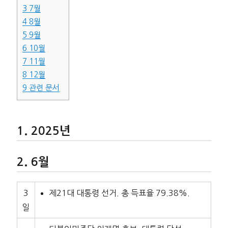
3
7월
4
8월
5
9월
6
10월
7
11월
8
12월
9
관련 문서
2025년
6월
3
제21대 대통령 선거. 총 득표율 79.38%.
일