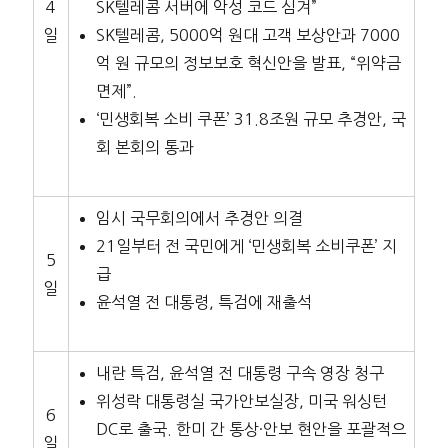
4
SK텔레콤 서버에 악성 코드 심겨”
일
SK텔레콤, 5000억 원대 고객 보상안과 7000
억 원 규모의 정보보호 혁신안을 발표, “위약금
면제”.
‘민생회복 소비 쿠폰’ 31.8조원 규모 추경안, 국
회 본회의 통과
임시 국무회의에서 추경안 의결
21일부터 전 국민에게 ‘민생회복 소비쿠폰’ 지
5
급
일
윤석열 전 대통령, 특검에 재출석
내란 특검, 윤석열 전 대통령 구속 영장 청구
위성락 대통령실 국가안보실장, 미국 워싱턴
6
DC로 출국. 한미 간 통상·안보 현안을 포괄적으
일