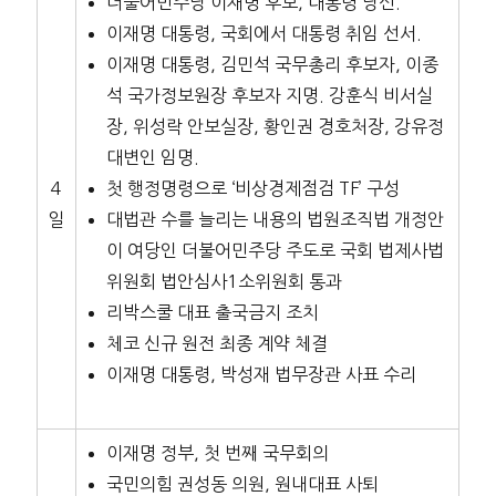
더불어민주당 이재명 후보, 대통령 당선.
이재명 대통령, 국회에서 대통령 취임 선서.
이재명 대통령, 김민석 국무총리 후보자, 이종
석 국가정보원장 후보자 지명. 강훈식 비서실
장, 위성락 안보실장, 황인권 경호처장, 강유정
대변인 임명.
4
첫 행정명령으로 ‘비상경제점검 TF’ 구성
일
대법관 수를 늘리는 내용의 법원조직법 개정안
이 여당인 더불어민주당 주도로 국회 법제사법
위원회 법안심사1소위원회 통과
리박스쿨 대표 출국금지 조치
체코 신규 원전 최종 계약 체결
이재명 대통령, 박성재 법무장관 사표 수리
이재명 정부, 첫 번째 국무회의
국민의힘 권성동 의원, 원내대표 사퇴