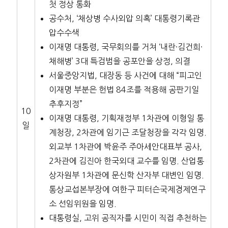
첫 정상 통화
공수처, ‘채상병 수사외압 의혹’ 대통령기록관
압수수색
이재명 대통령, 국무회의를 거쳐 ‘내란·김건희·
채해병’ 3대 특검범을 공포안을 상정, 의결
서울중앙지법, 대장동 등 사건에 대해 “피고인
이재명 부분은 헌법 84조를 적용해 공판기일
추후지정”
10
이재명 대통령, 기획재정부 1차관에 이형일 통
일
계청장, 2차관에 임기근 조달청장을 각각 임명.
외교부 1차관에 박윤주 주아세안대표부 공사,
2차관에 김진아 한국외대 교수를 임명. 산업통
상자원부 1차관에 문신학 산자부 대변인 임명.
통상교섭본부장에 여한구 피터슨국제경제연구
소 선임위원을 임명.
대통령실, 고위 공직자를 시민이 직접 추천하는